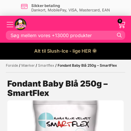
Sikker betaling
Dankort, MobilePay, VISA, Mastercard, EAN
0
Alt til Slush-Ice - lige HER 🌞
Forside
/
Mærker
/
Smartflex
/ Fondant Baby Blå 250g – SmartFlex
Måske kunne nogle af disse
☓
produkter have din interesse?
Fondant Baby Blå 250g –
SmartFlex