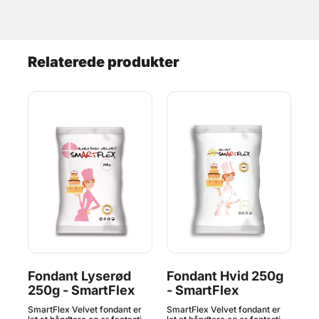
Relaterede produkter
g
Fondant Lyserød
Fondant Hvid 250g
Fo
250g - SmartFlex
- SmartFlex
S
SmartFlex Velvet fondant er
SmartFlex Velvet fondant er
Sma