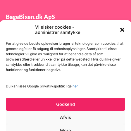
BageBixen.dk ApS
Vi elsker cookies -
Tilmeld dig vores nyhedsbrev og modtag gode tilbud
administrer samtykke
samt spændende produktnyheder direkte i din
indbakke.
For at give de bedste oplevelser bruger vi teknologier som cookies til at
gemme og/eller få adgang til enhedsoplysninger. Samtykke til disse
teknologier vil give os mulighed for at behandle data såsom
browseradfærd eller unikke id'er på dette websted. Hvis du ikke giver
samtykke eller trækker dit samtykke tilbage, kan det påvirke visse
funktioner og funktioner negativt.
Tilmeld
Du kan læse Google privatlivspolitik lige
her
Godkend
Afvis
Mere