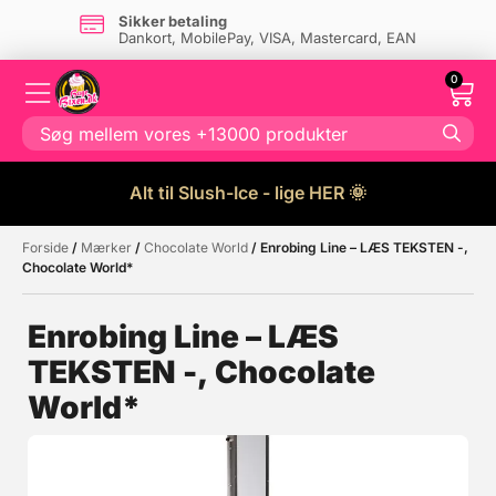
Sikker betaling
Dankort, MobilePay, VISA, Mastercard, EAN
0
Alt til Slush-Ice - lige HER 🌞
Forside
/
Mærker
/
Chocolate World
/ Enrobing Line – LÆS TEKSTEN -,
Måske kunne nogle af disse
☓
Chocolate World*
produkter have din interesse?
Enrobing Line – LÆS
TEKSTEN -, Chocolate
World*