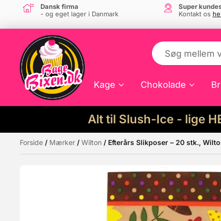
Dansk firma
Super kundes
- og eget lager i Danmark
Kontakt os
he
Kage
Chokolade
Br
Alt til Slush-Ice - lige 
Forside
/
Mærker
/
Wilton
/ Efterårs Slikposer – 20 stk., Wilt
Måske kunne nogle af disse produkter hav