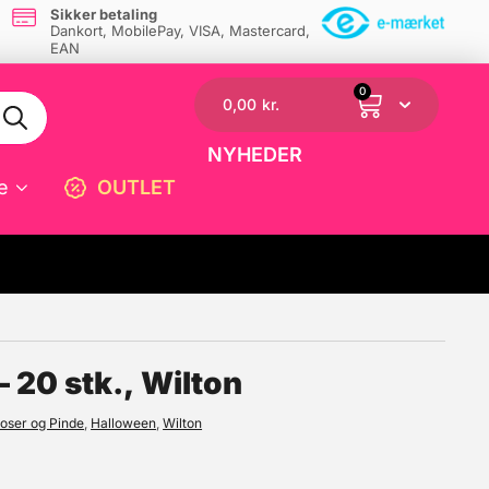
Sikker betaling
Dankort, MobilePay, VISA, Mastercard,
EAN
0
0,00
kr.
NYHEDER
e
OUTLET
☓
– 20 stk., Wilton
poser og Pinde
,
Halloween
,
Wilton