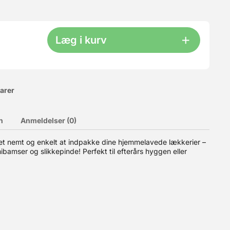
Læg i kurv
varer
n
Anmeldelser (0)
 det nemt og enkelt at indpakke dine hjemmelavede lækkerier –
ibamser og slikkepinde! Perfekt til efterårs hyggen eller
ette smeltningen kommer chokoladen i dråber, og de indeholder
 udvalg af hvid og mørk chokolade, samt større mængder.