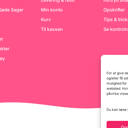
Levering & retur
Fortryd afta
 Søde Sager
Min konto
Opskrifter
Kurv
Tips & tric
Til kassen
Se kontrol
er
kter
day
For at give d
og/eller få a
mulighed for
websted. Hvis
påvirke visse
Du kan læse G
Go