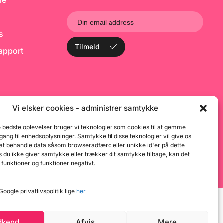
le
ks
Tilmeld
rapport
Vi elsker cookies - administrer samtykke
e bedste oplevelser bruger vi teknologier som cookies til at gemme
dgang til enhedsoplysninger. Samtykke til disse teknologier vil give os
 at behandle data såsom browseradfærd eller unikke id'er på dette
 du ikke giver samtykke eller trækker dit samtykke tilbage, kan det
 funktioner og funktioner negativt.
oogle privatlivspolitik lige
her
dkend
Afvis
Mere