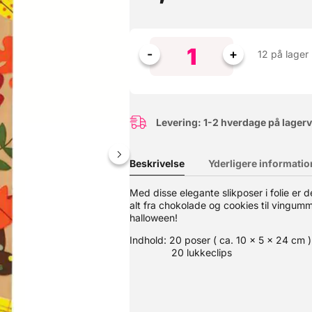
12 på lager
Levering: 1-2 hverdage på lager
Beskrivelse
Yderligere informatio
Med disse elegante slikposer i folie er
alt fra chokolade og cookies til vingumm
il at smelte og har en afbalanceret bitter-sød kakao smag. For at l
de. Velegnet til at lave al slags chokoladearbejde. Se også vores
halloween!
Indhold: 20 poser ( ca. 10 x 5 x 24 cm )
20 lukkeclips