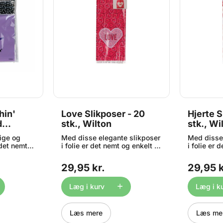
hin'
Love Slikposer - 20
Hjerte S
d
stk., Wilton
stk., Wi
 -
ige og
Med disse elegante slikposer
Med disse 
 det nemt
i folie er det nemt og enkelt at
i folie er 
kke dine
indpakke dine hjemmelavede
indpakke 
rier - alt
lækkerier - alt fra chokolade
lækkerier 
29,95 kr.
29,95 k
okies til
og cookies til
og cookies 
g
vingummibamser og
vingummi
gt ide til
slikkepinde! Perfekt til
slikkepinde
Læg i kurv
Læg i k
: 20
Valentine og Mors Dag!
Valentine 
genluk (
Indhold: 20 poser ( ca. 10 x 5
Indhold: 20
x 24 cm ) 20 lukkeclips
x 24 cm ) 
Læs mere
Læs me