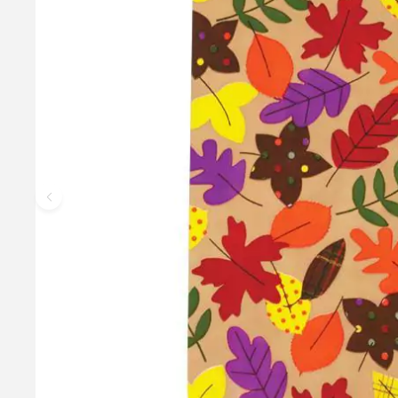
Callebaut Chokolade Mørk - 54,5 % Kakao, 1 kg
Callebaut Callets Dark er en delikat mørk chokolade designet t
54,5% kakaotørstof og er lavet af den fineste belgiske chokola
Teknisk betegnelse: L811NV - Callebaut 811
199,95 kr.
Læg i kurv
Læs mere