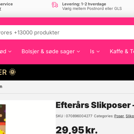
ervice
Levering: 1-2 hverdage
r
Vælg mellem Postnord eller GLS
ød
Bolsjer & søde sager
Is
Kaffe & T
HER 🌞
on
e din interesse?
Efterårs Slikposer 
SKU
070896004277
Categories
Poser
,
Slik
29,95
kr.