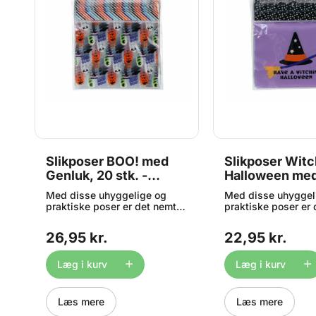
23
Slikposer BOO! med
Slikposer Witc
Genluk, 20 stk. -
Halloween me
Wilton
Genluk, 20 stk.
Med disse uhyggelige og
Med disse uhyggel
Wilton
praktiske poser er det nemt
praktiske poser er
t
og enkelt, at indpakke dine
og enkelt, at indpa
hjemmelavede lækkerier - alt
hjemmelavede lække
26,95 kr.
22,95 kr.
t
fra chokolade og cookies til
fra chokolade og co
vingummibamser og
vingummibamser o
slikkepinde. En oplagt ide til
slikkepinde. En opla
Læg i kurv
Læg i kurv
halloween! Indhold: 20
halloween! Indhold
plastik poser med genluk (
plastik poser med 
ca. 17 x 20 cm )
ca. 17 x 20 cm )
Læs mere
Læs mere