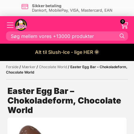
Sikker betaling
Dankort, MobilePay, VISA, Mastercard, EAN
0
Alt til Slush-Ice - lige HER 🌞
Forside
/
Mærker
/
Chocolate World
/ Easter Egg Bar – Chokoladeform,
Måske kunne nogle af disse
☓
Chocolate World
produkter have din interesse?
Easter Egg Bar –
Chokoladeform, Chocolate
Tilbud
World