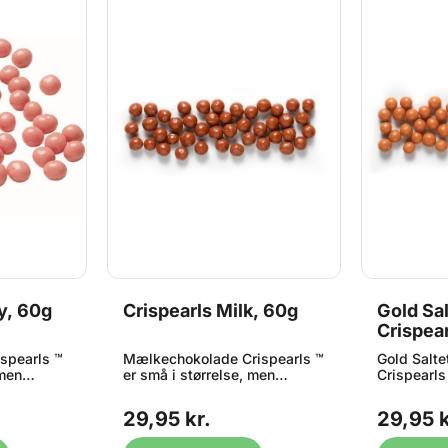
y, 60g
Crispearls Milk, 60g
Gold Sa
Crispear
spearls ™
Mælkechokolade Crispearls ™
Gold Salte
 men
er små i størrelse, men
Crispearls
g! Disse
kæmpe store i smag! Disse
størrelse,
kket med
små perler overtrukket med
smag! Dis
29,95 kr.
29,95 k
r en
823 mælkechokolade, har en
overtrukk
ade smag
fantastisk mælkechokolade
populære 