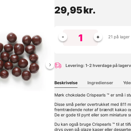
29,95
kr.
21 på lager
Levering: 1-2 hverdage på lager
Beskrivelse
Ingredienser
Yde
til at smelte og har en afbalanceret cremet mælkesmag. For at let
e. Velegnet til at lave al slags chokoladearbejde. Se også vores u
Mørk chokolade Crispearls ™ er små i s
Disse små perler overtrukket med 811 
fremtrædende noter af brændt kakao og e
De er gode til pynt eller som miniature s
Du kan også bruge Crispearls ™ til at til
drys oven på glaze kager eller desserter 