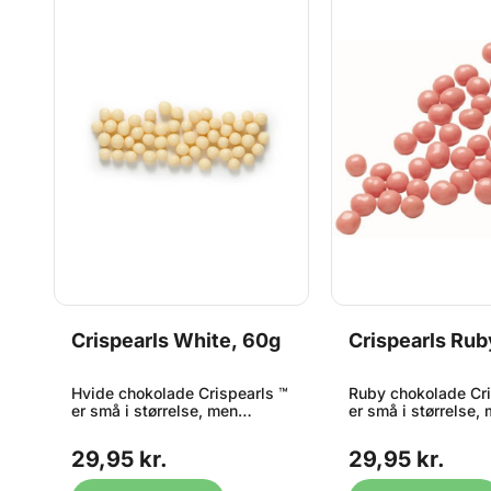
Crispearls White, 60g
Crispearls Rub
Hvide chokolade Crispearls ™
Ruby chokolade Cri
er små i størrelse, men
er små i størrelse,
de
kæmpe store i smag! Disse
kæmpe store i sma
små perler overtrukket med
små perler overtru
29,95 kr.
29,95 kr.
W2 Hvid chokolade, har en
Rubychokolade, ha
fantastisk chokolade smag
fantastisk chokol