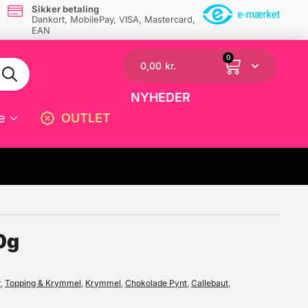
Sikker betaling
Dankort, MobilePay, VISA, Mastercard,
EAN
0
0,00
kr.
NYHEDER
e
OUTLET
☓
0g
r
,
Topping & Krymmel
,
Krymmel
,
Chokolade Pynt
,
Callebaut
,