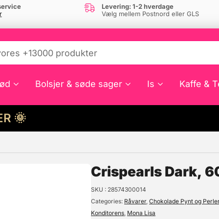
ervice
Levering: 1-2 hverdage
r
Vælg mellem Postnord eller GLS
ød
Bolsjer & søde sager
Is
Kaffe & T
HER 🌞
e din interesse?
Crispearls Dark, 6
SKU
28574300014
Categories
Råvarer
,
Chokolade Pynt og Perle
Konditorens
,
Mona Lisa