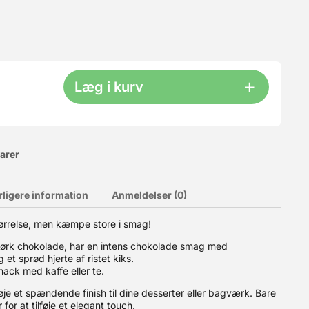
Læg i kurv
varer
rligere information
Anmeldelser (0)
te smeltningen kommer chokoladen i dråber, og de indeholder
dvalg af hvid og mørk chokolade, samt større mængder. Teknisk
tørrelse, men kæmpe store i smag!
mørk chokolade, har en intens chokolade smag med
t sprød hjerte af ristet kiks.
nack med kaffe eller te.
føje et spændende finish til dine desserter eller bagværk. Bare
for at tilføje et elegant touch.