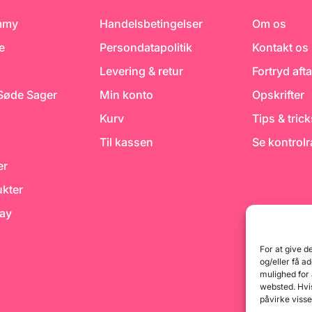
mmy
Handelsbetingelser
Om os
e
Persondatapolitik
Kontakt os
Levering & retur
Fortryd afta
 Søde Sager
Min konto
Opskrifter
Kurv
Tips & tric
Til kassen
Se kontrol
er
kter
day
For at give d
og/eller få a
mulighed for
websted. Hvis
påvirke visse