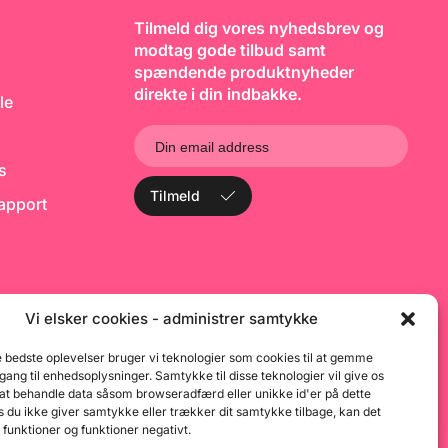
Tilmeld dig vores nyhedsbrev og
modtag gode tilbud samt
spændende produktnyheder
direkte i din indbakke.
le
ks
Tilmeld
rapport
Vi elsker cookies - administrer samtykke
e bedste oplevelser bruger vi teknologier som cookies til at gemme
dgang til enhedsoplysninger. Samtykke til disse teknologier vil give os
 at behandle data såsom browseradfærd eller unikke id'er på dette
 du ikke giver samtykke eller trækker dit samtykke tilbage, kan det
 funktioner og funktioner negativt.