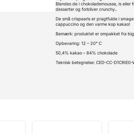
Blandes de i chokolademousse, is eller f
desserter og forbliver crunchy..
De små crispearls er pragtfulde i smagen
cappuccino og den varme kop kakao!
Bemærk: produktet er ompakket fra big
Opbevaring: 12 – 20° C
50,4% kakao – 84% chokolade
Teknisk betegnelse: CED-CC-D1CRIE0