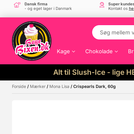
Dansk firma
Super kundes
- og eget lager i Danmark
Kontakt os
he
Kage
Chokolade
Br
Alt til Slush-Ice - lige 
Forside
/
Mærker
/
Mona Lisa
/ Crispearls Dark, 60g
Måske kunne nogle af disse produkter hav