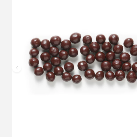
Callebaut Chokolade Hvid - 28 % Kakao, 1 kg
Callebaut Callets White er en delikat hvid chokolade designet 
28% kakaotørstof og er lavet af den fineste belgiske chokolad
betegnelse: W2NV - Callebaut W2
199,95 kr.
Læg i kurv
Læs mere