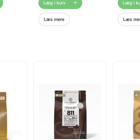
f ristet
smag og et sprød hjerte af
dejlig sma
Læg i kurv
Læg i k
 pynt eller
ristet kiks. De er gode til pynt
og et sprød
ck med
eller som miniature snack
kiks. De er
an også
med kaffe eller te. Du kan
som minia
Læs mere
Læs me
l at tilføje
også bruge Crispearls ™ til at
kaffe eller
 til dine
tilføje et spændende finish til
bruge Crisp
gværk. Bare
dine desserter eller bagværk.
et spænden
 kager
Bare drys oven på glaze
desserter 
t tilføje et
kager eller desserter for at
drys oven 
des de i
tilføje et elegant touch.
eller desser
s eller
Blandes de i
elegant to
e en sprød
chokolademousse, is eller
chokoladem
il dine
fromage, tilføjer de en sprød
fromage, t
ver
chokolade tekstur til dine
chokolade 
rispearls
desserter og forbliver
desserter 
gen og vil
crunchy.. De små crispearls
crunchy.. 
å alt fra
er pragtfulde i smagen og vil
er pragtfu
til
pynte som topping på alt fra
pynte som 
 varme
kager og desserter til
kager og d
:
cappuccino og den varme
cappuccin
ket fra
kop kakao! Bemærk:
kop kakao
portioner
produktet er ompakket fra
produktet 
big-bag til mindre portioner
big-bag ti
20° C 84%
af KONDITORENS.
af KONDI
Opbevaring: 12 - 20° C
Opbevaring
C-
28,3% kakao - 84%
% kakao -
chokolade Teknisk
Teknisk b
betegnelse: CEM-CC-
CCRISE0-