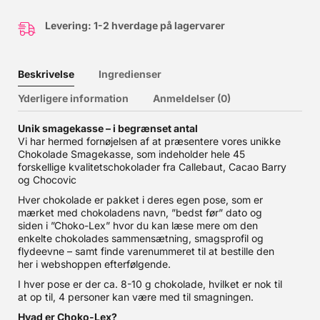
Levering: 1-2 hverdage på lagervarer
Beskrivelse
Ingredienser
Yderligere information
Anmeldelser (0)
Unik smagekasse – i begrænset antal
Vi har hermed fornøjelsen af at præsentere vores unikke
Chokolade Smagekasse, som indeholder hele 45
forskellige kvalitetschokolader fra Callebaut, Cacao Barry
og Chocovic
Hver chokolade er pakket i deres egen pose, som er
mærket med chokoladens navn, ”bedst før” dato og
siden i ”Choko-Lex” hvor du kan læse mere om den
enkelte chokolades sammensætning, smagsprofil og
flydeevne – samt finde varenummeret til at bestille den
her i webshoppen efterfølgende.
I hver pose er der ca. 8-10 g chokolade, hvilket er nok til
at op til, 4 personer kan være med til smagningen.
Hvad er Choko-Lex?