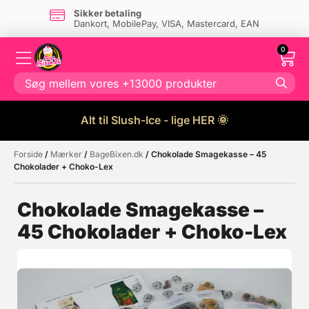
Sikker betaling
Dankort, MobilePay, VISA, Mastercard, EAN
0
Alt til Slush-Ice - lige HER 🌞
Forside
/
Mærker
/
BageBixen.dk
/ Chokolade Smagekasse – 45
Måske kunne nogle af disse
☓
Chokolader + Choko-Lex
produkter have din interesse?
Chokolade Smagekasse –
45 Chokolader + Choko-Lex