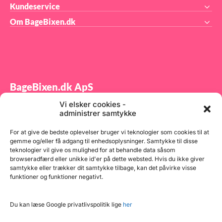
Kundeservice
Om BageBixen.dk
BageBixen.dk ApS
Vi elsker cookies -
Tilmeld dig vores nyhedsbrev og modtag gode tilbud
administrer samtykke
samt spændende produktnyheder direkte i din
indbakke.
For at give de bedste oplevelser bruger vi teknologier som cookies til at
gemme og/eller få adgang til enhedsoplysninger. Samtykke til disse
teknologier vil give os mulighed for at behandle data såsom
browseradfærd eller unikke id'er på dette websted. Hvis du ikke giver
samtykke eller trækker dit samtykke tilbage, kan det påvirke visse
funktioner og funktioner negativt.
Tilmeld
Du kan læse Google privatlivspolitik lige
her