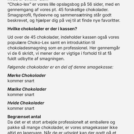
“Choko-lex” er vores lille opslagsbog på 56 sider, med en
gennemgang af vores pt. 45 forskellige chokolader.
Smagsprofil, flydeevne og sammensætning står godt
beskrevet, og hjælper dig på vej til at finde nye favoritter.
Hvilke chokolader er der i kassen?
Ud over de 45 chokolader, indeholder kassen også vores
populære Choko-Lex samt en introduktion til
chokoladesmagning som en professionel. Her gennemgår
vi de 6 skridt, vi mener der er vigtige i forhold til at få
fuldt udbytte af smagningen.
Følgende chokolader er en del af denne smagekasse:
Mørke Chokolader
kommer snart
Mælke Chokolader
kommer snart
Hvide Chokolader
kommer snart
Begrænset antal
Da det er et stort arbejde professionelt at emballere og
pakke så mange chokolader, er vores smagekasser ikke
altid en lagervare. Når de er udsolgt kan der godt gå et