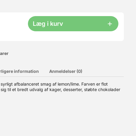
Læg i kurv
varer
rligere information
Anmeldelser (0)
 syrligt afbalanceret smag af lemon/lime. Farven er flot
ig til et bredt udvalg af kager, desserter, støbte chokolader
ive desserter og kager et ekstra pift, og ser samtidig også
: STRAWBERRY-2B-U75