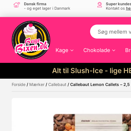
Dansk firma
Super kundes
- og eget lager i Danmark
Kontakt os
he
Kage
Chokolade
Br
Alt til Slush-Ice - lige 
Forside
/
Mærker
/
Callebaut
/ Callebaut Lemon Callets – 2,5
Måske kunne nogle af disse produkter hav