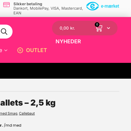
Sikker betaling
Dankort, MobilePay, VISA, Mastercard,
EAN
0
0,00
kr.
NYHEDER
e
OUTLET
☓
llets – 2,5 kg
 med Smag
,
Callebaut