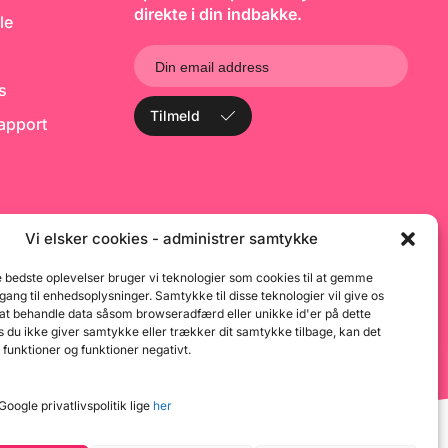
ter, condibøtter,
direkte i din indbakke.
le
, slikbøtter,
r, superfosbøtter -
arn har mange
set navn er
evet utroligt
ks
il opbevaring af
Tilmeld
 køkkenet - men de
rapport
med fordel bruges
et mad der skal
tætlukket, både i
 køl. Også
l surdej og til at
i. Den rigtige
ondibøtte Vi har i
Vi elsker cookies - administrer samtykke
edenfor samlet en
ver hvor meget af
e bedste oplevelser bruger vi teknologier som cookies til at gemme
ængse fødevarer
re i de forskellige
dgang til enhedsoplysninger. Samtykke til disse teknologier vil give os
 fører mange
 at behandle data såsom browseradfærd eller unikke id'er på dette
 størrelser til
 du ikke giver samtykke eller trækker dit samtykke tilbage, kan det
ser, og du finder
 funktioner og funktioner negativt.
ige HER. Kolonnen
ed fed er den
størrelse til
oogle privatlivspolitik lige
 155 ml 280 ml 280
her
,15 L 1,2 L 1,5 L 2,5
Hvedemel 100 g 175