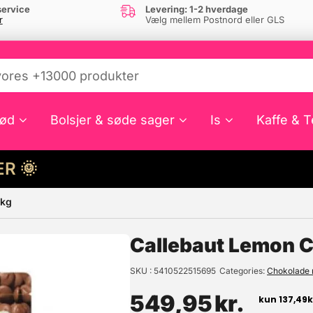
ervice
Levering: 1-2 hverdage
r
Vælg mellem Postnord eller GLS
ød
Bolsjer & søde sager
Is
Kaffe & T
HER 🌞
 kg
e din interesse?
Callebaut Lemon Ca
SKU
5410522515695
Categories
Chokolade
549,95
kr.