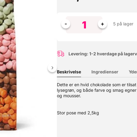
5 på lager
Levering: 1-2 hverdage på lager
Beskrivelse
Ingredienser
Yde
Dette er en hvid chokolade som er tilsat
lysegrøn, og både farve og smag egner s
yserød farve - der naturligvis er AZO fri. Egner sig perfekt til at g
hvid og mørk chokolade, samt større mængder. Teknisk betegnelse
og mousser.
Stor pose med 2,5kg