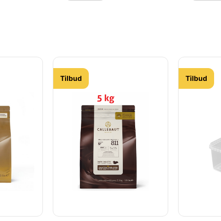
chokolade. Velegnet til
chokolade.
 Se også
støbning (fyldte chokolader)
lave al sl
id og mørk
og overtræk. Se også vores
chokolade
ørre
udvalg af hvid og mørk
vores udva
chokolade, samt større
chokolade,
 W2-E4-
mængder. Teknisk
mængder. 
betegnelse: 2815-E4-U71 eller
betegnels
bare Callebaut 815
U71 - Call
Tilbud
Tilbud