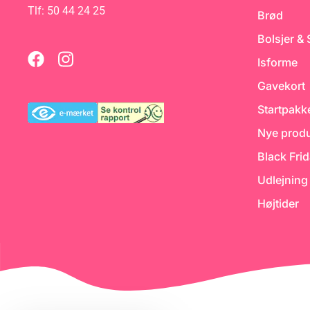
Tlf: 50 44 24 25
Brød
c-
Bolsjer &
Isforme
Gavekort
Startpakk
Nye produ
Black Fri
Udlejning
Højtider