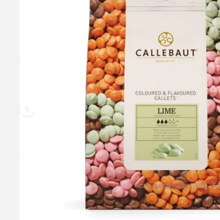
Callebaut Strawberry Callets - 2,5 kg
Callebaut Strawberry er tilsat naturlig jordbæraroma og en sart l
brand godt ud som fyldte praliner. Se også vores udvalg af 
549,95 kr.
Læg i kurv
Læs mere