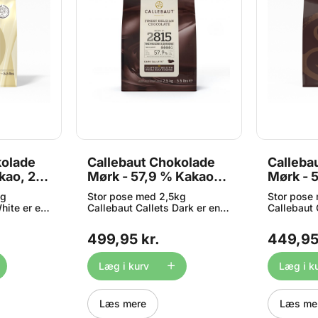
kolade
Callebaut Chokolade
Calleba
kao, 2,5
Mørk - 57,9 % Kakao,
Mørk - 
2,5 kg
2,5 kg
kg
Stor pose med 2,5kg
Stor pose
hite er en
Callebaut Callets Dark er en
Callebaut 
lade
delikat mørk chokolade
delikat mø
te og har
designet til at smelte og har
designet ti
499,95 kr.
449,95
emet
en afbalanceret bitter-sød
en afbalan
lette
kakao smag. For at lette
kakao smag
er
smeltningen kommer
smeltning
Læg i kurv
Læg i k
r, og de
chokoladen i dråber, og de
chokoladen
kaotørstof
indeholder 57,9%
indeholde
ineste
kakaotørstof og er lavet af
kakaotørst
Læs mere
Læs me
. Velegnet
den fineste belgiske
den finest