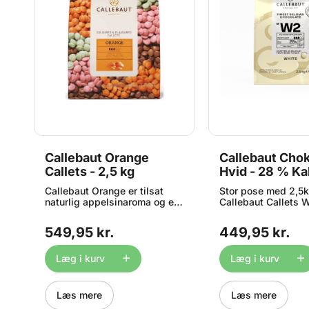
Callebaut Orange
Callebaut Cho
Callets - 2,5 kg
Hvid - 28 % Ka
kg
Callebaut Orange er tilsat
Stor pose med 2,5
naturlig appelsinaroma og en
Callebaut Callets W
flot orange farve - der
delikat hvid choko
naturligvis er AZO fri. Egner
designet til at smel
549,95 kr.
449,95 kr.
o
sig perfekt til at give
en afbalanceret cr
e
desserter og kager et ekstra
mælkesmag. For at 
pift, og ser samtidig også
smeltningen komm
Læg i kurv
Læg i kurv
brand godt ud som fyldte
chokoladen i dråbe
praliner. Teknisk betegnelse:
indeholder 28% ka
ORANGE-E4-U70
og er lavet af den f
Læs mere
Læs mere
belgiske chokolade