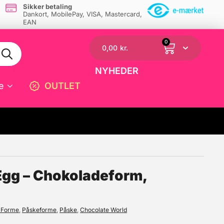
Sikker betaling
Dankort, MobilePay, VISA, Mastercard,
EAN
0
0,00
kr.
NYHEDER
e
OUTLET
☓
Egg – Chokoladeform,
t Forme
,
Påskeforme
,
Påske
,
Chocolate World