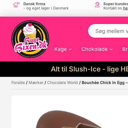
Dansk firma
Super kundes
- og eget lager i Danmark
Kontakt os
he
Kage
Chokolade
Br
Alt til Slush-Ice - lige 
Forside
/
Mærker
/
Chocolate World
/ Bouchée Chick In Egg 
Måske kunne nogle af disse produkter hav
Tilbud