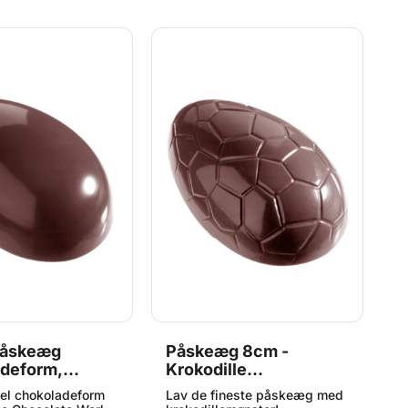
Påskeæg
Påskeæg 8cm -
S
deform,
Krokodille
C
te World
Chokoladeform,
C
nel chokoladeform
Lav de fineste påskeæg med
P
Chocolate World