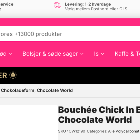
ervice
Levering: 1-2 hverdage
r
Vælg mellem Postnord eller GLS
ød
Bolsjer & søde sager
Is
Kaffe & T
HER 🌞
– Chokoladeform, Chocolate World
e din interesse?
Bouchée Chick In 
Chocolate World
SKU
CW12190
Categories
Alle Polycarbona