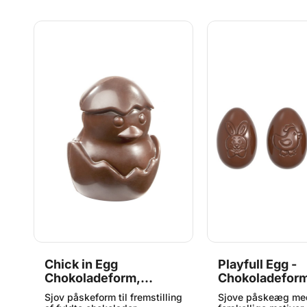
Chick in Egg
Playfull Egg -
Chokoladeform,
Chokoladefor
Chocolate World
Chocolate Wor
Sjov påskeform til fremstilling
Sjove påskeæg me