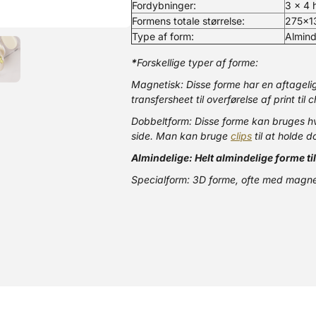
Fordybninger:
3 x 4 h
Formens totale størrelse:
275x1
Type af form:
Almind
*
Forskellige typer af forme:
Magnetisk: Disse forme har en aftageli
transfersheet til overførelse af print til
Dobbeltform: Disse forme kan bruges hve
side. Man kan bruge
clips
til at holde 
Almindelige: Helt almindelige forme ti
Specialform: 3D forme, ofte med magne