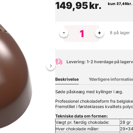
149,95
kr.
8 på lager
Levering: 1-2 hverdage på lager
Beskrivelse
Yderligere informatio
Denne hævekasse er skabt til den passionerede pizzabager. Her får d
Søde påskeæg med kyllinger i æg.
behov for et låg til den øverste kasse. ? Perfekte hæveforhold – Ide
 et almindeligt køleskab.? Stabelbare & praktiske – Designet til at 
Professionel chokoladeform fra belgisk
emaskine.? Multifunktionelle – Perfekte til både pizzadej og opbeva
Fremstillet i førsteklasses kvalitets poly
al slutte 100% tæt - din dej skal kunne trække vejret. Farve: hvid 
takt med fødevarer: Ja
Tekniske data om formen:
Vægt pr. færdig chokolade:
28 gr
Hver chokolade måler:
29x3