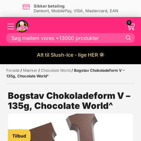
Sikker betaling
Dankort, MobilePay, VISA, Mastercard, EAN
0
Alt til Slush-Ice - lige HER 🌞
Forside
/
Mærker
/
Chocolate World
/ Bogstav Chokoladeform V –
Måske kunne nogle af disse
☓
135g, Chocolate World^
produkter have din interesse?
Bogstav Chokoladeform V –
135g, Chocolate World^
Tilbud
Tilbud