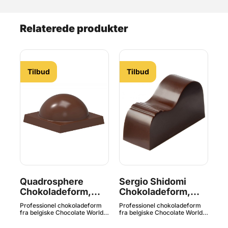
Relaterede produkter
Tilbud
Tilbud
Quadrosphere
Sergio Shidomi
Ta
Chokoladeform,
Chokoladeform,
C
Chocolate World^
Chocolate World^
C
m
Professionel chokoladeform
Professionel chokoladeform
Pro
ld.
fra belgiske Chocolate World.
fra belgiske Chocolate World.
fra
Fremstillet i førsteklasses
Fremstillet i førsteklasses
Fre
kvalitets polycarbonat.
kvalitets polycarbonat.
kva