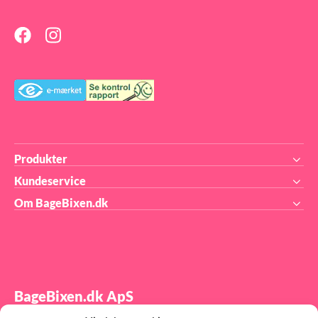
Specialform: 3D forme, ofte
med magneter til at holde
sammen på formen
Produkter
Kundeservice
Om BageBixen.dk
BageBixen.dk ApS