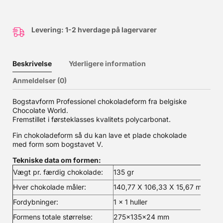
Levering: 1-2 hverdage på lagervarer
Beskrivelse
Yderligere information
Anmeldelser (0)
Bogstavform Professionel chokoladeform fra belgiske
Chocolate World.
Fremstillet i førsteklasses kvalitets polycarbonat.
Fin chokoladeform så du kan lave et plade chokolade
med form som bogstavet V.
Tekniske data om formen:
Vægt pr. færdig chokolade:
135 gr
Hver chokolade måler:
140,77 X 106,33 X 15,67 mm
Fordybninger:
1 x 1 huller
Formens totale størrelse:
275x135x24 mm