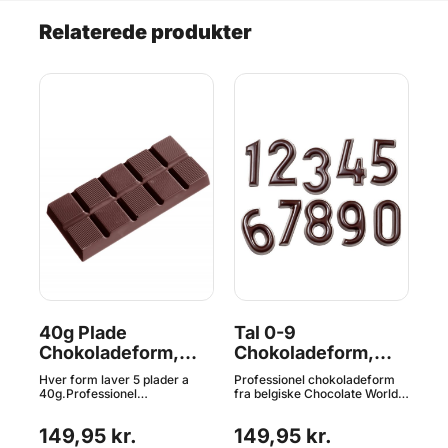
Relaterede produkter
40g Plade
Tal 0-9
Ta
Chokoladeform,
Chokoladeform,
C
Chocolate World
Chocolate World
C
Hver form laver 5 plader a
Professionel chokoladeform
Pro
re.
40g.Professionel
fra belgiske Chocolate World.
fra
m
chokoladeform fra belgiske
Fremstillet i førsteklasses
Fre
ld.
Chocolate World. Fremstillet i
kvalitets polycarbonat.
kva
149,95 kr.
149,95 kr.
1
førsteklasses kvalitets
Formen giver tallene fra 0-9 3
Tek