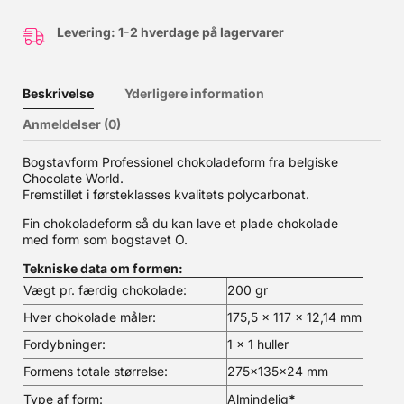
Levering: 1-2 hverdage på lagervarer
Beskrivelse
Yderligere information
Anmeldelser (0)
Bogstavform Professionel chokoladeform fra belgiske
Chocolate World.
Fremstillet i førsteklasses kvalitets polycarbonat.
Fin chokoladeform så du kan lave et plade chokolade
med form som bogstavet O.
Tekniske data om formen:
Vægt pr. færdig chokolade:
200 gr
Hver chokolade måler:
175,5 x 117 x 12,14 mm
Fordybninger:
1 x 1 huller
Formens totale størrelse:
275x135x24 mm
Type af form:
Almindelig
*