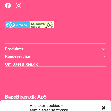
sammen på formen
Produkter
Kundeservice
Om BageBixen.dk
BageBixen.dk ApS
Vi elsker cookies -
Tilmeld dig vores nyhedsbrev og modtag gode tilbud
administrer samtykke