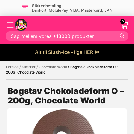
Sikker betaling
Dankort, MobilePay, VISA, Mastercard, EAN
0
Alt til Slush-Ice - lige HER 🌞
Forside
/
Mærker
/
Chocolate World
/ Bogstav Chokoladeform O –
Måske kunne nogle af disse
☓
200g, Chocolate World
produkter have din interesse?
Bogstav Chokoladeform O –
200g, Chocolate World
Tilbud