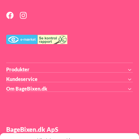
Specialform: 3D forme, ofte
med magneter til at holde
sammen på formen
Produkter
Kundeservice
Om BageBixen.dk
BageBixen.dk ApS