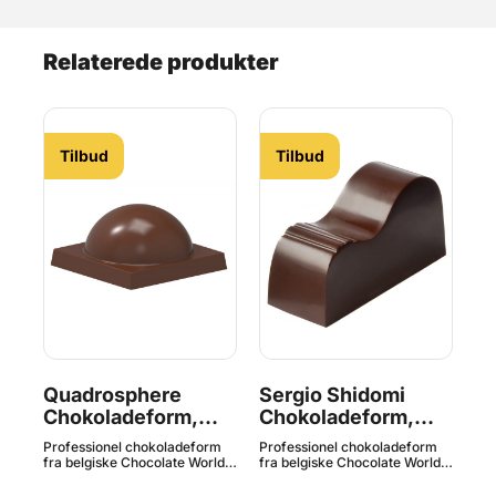
Relaterede produkter
Tilbud
Tilbud
s
Quadrosphere
Sergio Shidomi
4
Chokoladeform,
Chokoladeform,
C
Chocolate World^
Chocolate World^
C
m
Professionel chokoladeform
Professionel chokoladeform
Hve
ld.
fra belgiske Chocolate World.
fra belgiske Chocolate World.
40g
Fremstillet i førsteklasses
Fremstillet i førsteklasses
cho
æd
kvalitets polycarbonat.
kvalitets polycarbonat.
Cho