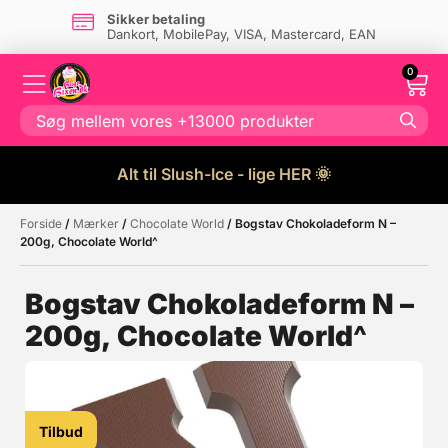
Sikker betaling
Dankort, MobilePay, VISA, Mastercard, EAN
0
Alt til Slush-Ice - lige HER 🌞
Forside
/
Mærker
/
Chocolate World
/ Bogstav Chokoladeform N –
Måske kunne nogle af disse
☓
200g, Chocolate World^
produkter have din interesse?
Bogstav Chokoladeform N –
200g, Chocolate World^
Tilbud
Tilbud