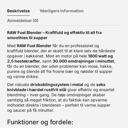
Beskrivelse
Yderligere information
Anmeldelser (0)
RAW Fuel Blender – Kraftfuld og effektiv til alt fra
smoothies til supper
Med
RAW Fuel Blender
får du en professionel og
kraftfuld blender, der er skabt til at klare selv de hårdeste
opgaver i køkkenet. Med en motor på hele
1800 watt og
2,5 hestekræfter
, samt
30.000 omdrejninger i minuttet
,
får du en blender, der uden problemer kan mose, hakke,
purere og blende alt fra frosne bær og nødder til supper
og varme drikke.
Det robuste
drivkoblingssystem i metal
og de
seks
knivblade i hærdet rustfrit stål
giver effektiv og ensartet
blendning – hver gang. De høje omdrejninger skaber
samtidig så meget friktion, at du faktisk kan opvarme
indholdet direkte i blenderen – perfekt til varme supper
og saucer på få minutter.
Funktioner og fordele: