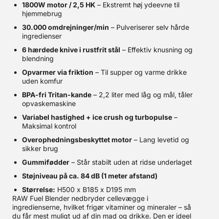
1800W motor / 2,5 HK
– Ekstremt høj ydeevne til
hjemmebrug
30.000 omdrejninger/min
– Pulveriserer selv hårde
ingredienser
6 hærdede knive i rustfrit stål
– Effektiv knusning og
blendning
Opvarmer via friktion
– Til supper og varme drikke
uden komfur
BPA-fri Tritan-kande
– 2,2 liter med låg og mål, tåler
opvaskemaskine
Variabel hastighed + ice crush og turbopulse
–
Maksimal kontrol
Overophedningsbeskyttet motor
– Lang levetid og
sikker brug
Gummifødder
– Står stabilt uden at ridse underlaget
Støjniveau på ca. 84 dB (1 meter afstand)
Størrelse:
H500 x B185 x D195 mm
RAW Fuel Blender nedbryder cellevægge i
ingredienserne, hvilket frigør vitaminer og mineraler – så
du får mest muligt ud af din mad og drikke. Den er ideel