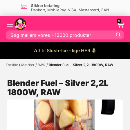
Sikker betaling
Dankort, MobilePay, VISA, Mastercard, EAN
0
Alt til Slush-Ice - lige HER 🌞
Forside
/
Mærker
/
RAW
/ Blender Fuel – Silver 2,2L 1800W, RAW
Måske kunne nogle af disse
☓
produkter have din interesse?
Blender Fuel – Silver 2,2L
1800W, RAW
Tilbud