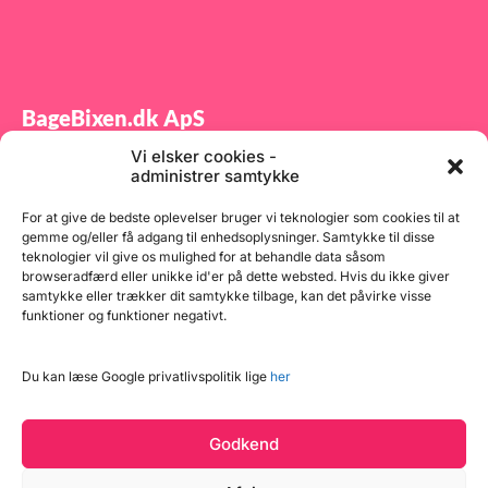
BageBixen.dk ApS
Vi elsker cookies -
Tilmeld dig vores nyhedsbrev og modtag gode tilbud
administrer samtykke
samt spændende produktnyheder direkte i din
indbakke.
For at give de bedste oplevelser bruger vi teknologier som cookies til at
gemme og/eller få adgang til enhedsoplysninger. Samtykke til disse
teknologier vil give os mulighed for at behandle data såsom
browseradfærd eller unikke id'er på dette websted. Hvis du ikke giver
samtykke eller trækker dit samtykke tilbage, kan det påvirke visse
funktioner og funktioner negativt.
Tilmeld
Du kan læse Google privatlivspolitik lige
her
Godkend