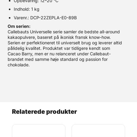
Opbevaring: 12–20 °C
Indhold: 1 kg
Varenr.: DCP-22ZEPLA-E0-89B
Om serien:
Callebauts Universelle serie samler de bedste all-around
kakaopulvere, baseret på ikonisk fransk know-how.
Serien er perfektioneret til universelt brug og leverer altid
pålidelig kvalitet. Produktet var tidligere kendt som
Cacao Barry, men er nu relanceret under Callebaut-
brandet med samme høje standard og passion for
chokolade.
Relaterede produkter