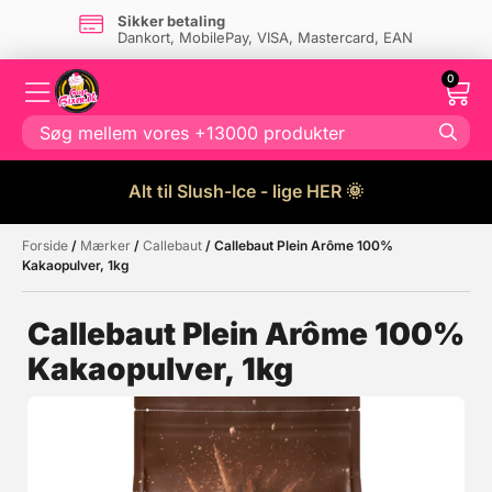
Sikker betaling
Dankort, MobilePay, VISA, Mastercard, EAN
0
Alt til Slush-Ice - lige HER 🌞
Forside
/
Mærker
/
Callebaut
/ Callebaut Plein Arôme 100%
Måske kunne nogle af disse
☓
Kakaopulver, 1kg
produkter have din interesse?
Callebaut Plein Arôme 100%
Kakaopulver, 1kg