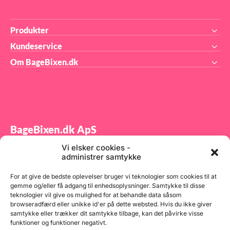
Produkter
Kundeservice
Om BageBixen.dk
BageBixen.dk ApS
Vi elsker cookies -
Tilmeld dig vores nyhedsbrev og modtag gode tilbud
administrer samtykke
samt spændende produktnyheder direkte i din
indbakke.
For at give de bedste oplevelser bruger vi teknologier som cookies til at
gemme og/eller få adgang til enhedsoplysninger. Samtykke til disse
teknologier vil give os mulighed for at behandle data såsom
browseradfærd eller unikke id'er på dette websted. Hvis du ikke giver
samtykke eller trækker dit samtykke tilbage, kan det påvirke visse
funktioner og funktioner negativt.