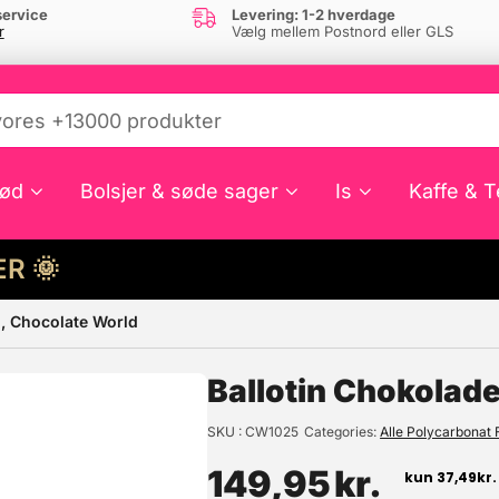
ervice
Levering: 1-2 hverdage
r
Vælg mellem Postnord eller GLS
ød
Bolsjer & søde sager
Is
Kaffe & T
HER 🌞
m, Chocolate World
e din interesse?
Ballotin Chokolad
SKU
CW1025
Categories
Alle Polycarbonat
149,95
kr.