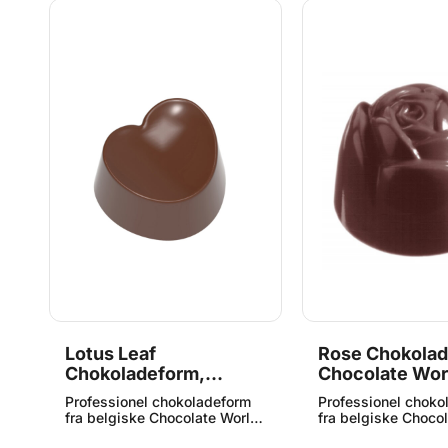
Lotus Leaf
Rose Chokolad
Chokoladeform,
Chocolate Wor
Chocolate World
Professionel chokoladeform
Professionel choko
.
fra belgiske Chocolate World.
fra belgiske Chocol
Fremstillet i førsteklasses
Fremstillet i første