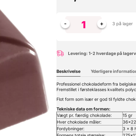
3 på lager
Levering: 1-2 hverdage på lager
Beskrivelse
Yderligere informatio
rld
Professionel chokoladeform fra belgisk
Fremstillet i førsteklasses kvalitets poly
 belgiske Chocolate World. Fremstillet i førsteklasses kvalitets pol
ller Formens totale størrelse: 275x135x24 mm Type af form: Almind
Flot form som især er god til fyldte chok
fersheet til overførelse af print til chokladen Dobbeltform: Disse fo
orme sammen. Dobbeltforme købes hver for sig. Almindelige: Helt al
Tekniske data om formen:
Vægt pr. færdig chokolade:
15 gr
Hver chokolade måler:
36x2
Fordybninger:
3 x 8 h
Formens totale størrelse:
275x1