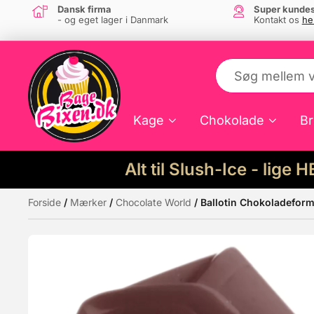
Dansk firma
Super kundes
- og eget lager i Danmark
Kontakt os
he
Kage
Chokolade
Br
Alt til Slush-Ice - lige 
Forside
/
Mærker
/
Chocolate World
/ Ballotin Chokoladefor
Måske kunne nogle af disse produkter hav