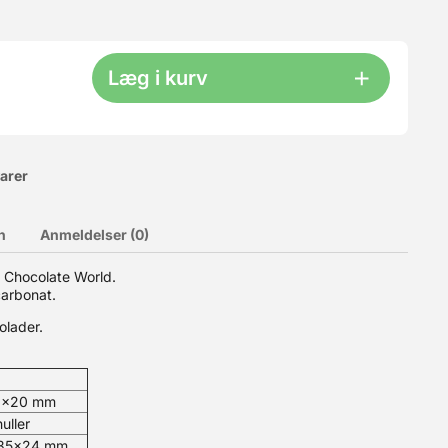
Læg i kurv
varer
n
Anmeldelser (0)
e Chocolate World.
carbonat.
ycarbonat. Tekniske data om formen: Vægt pr. færdig chokolade:
elig* *Forskellige typer af forme: Magnetisk: Disse forme har
olader.
rme kan bruges hver for sig, eller i par for at danne en 3D figur
mindelige forme til støb af fyldte chokolader m.m. Specialform:
2x20 mm
uller
35x24 mm