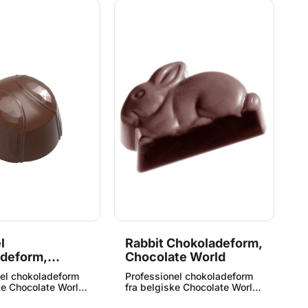
T
l
Rabbit Chokoladeform,
Q
deform,
Chocolate World
C
te World
C
nel chokoladeform
Professionel chokoladeform
P
ke Chocolate World.
fra belgiske Chocolate World.
f
 i førsteklasses
Fremstillet i førsteklasses
Fr