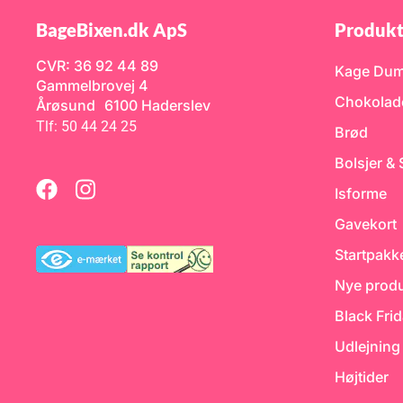
mængder. Teknisk
mængder. Teknisk
il
betegnelse: L811NV -
betegnelse: L811NV
BageBixen.dk ApS
Produkt
Callebaut 811
Callebaut 811
r
CVR: 36 92 44 89
Kage Du
ne
Gammelbrovej 4
Chokolad
l
Årøsund 6100 Haderslev
Tlf: 50 44 24 25
Brød
es
lt
Bolsjer &
Isforme
Gavekort
Startpakk
Nye produ
Black Fri
Udlejning
Højtider