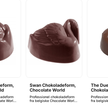
eform,
Swan Chokoladeform,
The Due
ld
Chocolate World
Chokola
Chocola
ladeform
Professionel chokoladeform
Professio
ate World.
fra belgiske Chocolate World.
fra belgis
klasses
Fremstillet i førsteklasses
Fremstillet