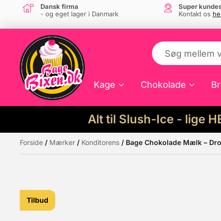
Dansk firma
Super kundes
- og eget lager i Danmark
Kontakt os
he
Kage
Chokolade
Br
Alt til Slush-Ice - lige 
Forside
/
Mærker
/
Konditorens
/ Bage Chokolade Mælk – Dro
Måske kunne nogle af disse produkter hav
Tilbud