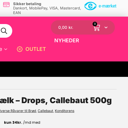
Sikker betaling
Dankort, MobilePay, VISA, Mastercard,
EAN
0
0,00
kr.
NYHEDER
e
OUTLET
☓
lk – Drops, Callebaut 500g
iverse Råvarer til Brød
,
Callebaut
,
Konditorens