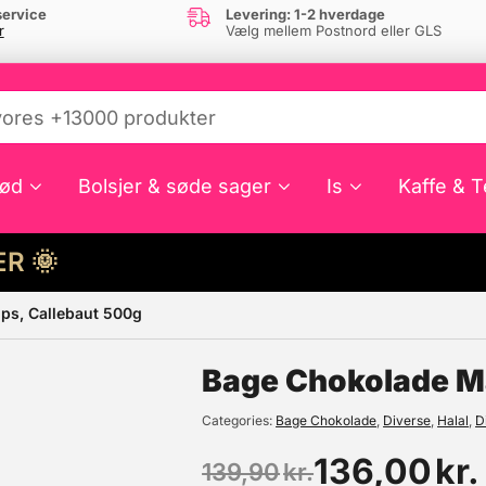
ervice
Levering: 1-2 hverdage
r
Vælg mellem Postnord eller GLS
ød
Bolsjer & søde sager
Is
Kaffe & T
HER 🌞
ps, Callebaut 500g
e din interesse?
Bage Chokolade Mæ
Categories
Bage Chokolade
,
Diverse
,
Halal
,
D
136,00
kr.
139,90
kr.