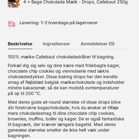
med 150g og 1kg
4 ×
Bage Chokolade Mælk - Drops, Callebaut 250g
Levering: 1-2 hverdage på lagervarer
Beskrivelse
Ingredienser
Anmeldelser (0)
100% mælke Callebaut chokoladedråber til bagning.
Forkæl dig sig selv og dine kære med friskbagte kager,
chocolate chip cookies og viennoiserie med lækre
chokoladestykker. Disse baking drops har den kendte
smag af fløjlsblød belgisk mælkechokolade og indeholder
mindre kakaosmør, så de kan modstå ovntemperaturer
på op til 200 °C.
Med deres gode all-round størrelse vil disse drops blive
din foretrukne bagechokolade, hvis du ønsker at tilføje
mere chokoladesmag til dine chocolate chip cookies,
brownies, muffins, boller og kager. De er også fantastiske
til bagværk, der kræver længere bagetid. Med deres
generøse størrelse smelter de ikke helt væk under
bagningen.