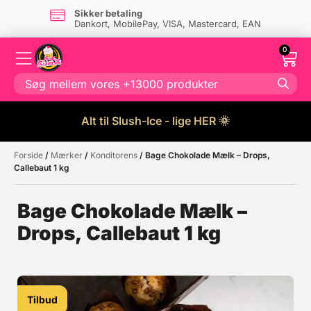
Sikker betaling
Dankort, MobilePay, VISA, Mastercard, EAN
0
Alt til Slush-Ice - lige HER 🌞
Forside
/
Mærker
/
Konditorens
/ Bage Chokolade Mælk – Drops,
Måske kunne nogle af disse
☓
Callebaut 1 kg
produkter have din interesse?
Bage Chokolade Mælk –
Drops, Callebaut 1 kg
Tilbud