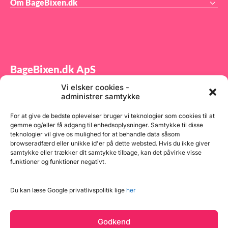
Om BageBixen.dk
BageBixen.dk ApS
Vi elsker cookies -
Tilmeld dig vores nyhedsbrev og modtag gode tilbud
administrer samtykke
samt spændende produktnyheder direkte i din
indbakke.
For at give de bedste oplevelser bruger vi teknologier som cookies til at
gemme og/eller få adgang til enhedsoplysninger. Samtykke til disse
teknologier vil give os mulighed for at behandle data såsom
browseradfærd eller unikke id'er på dette websted. Hvis du ikke giver
samtykke eller trækker dit samtykke tilbage, kan det påvirke visse
funktioner og funktioner negativt.
Tilmeld
Du kan læse Google privatlivspolitik lige
her
Godkend