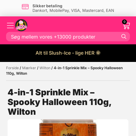
Sikker betaling
Dankort, MobilePay, VISA, Mastercard, EAN
0
Alt til Slush-Ice - lige HER 🌞
Forside
/
Mærker
/
Wilton
/ 4-in-1 Sprinkle Mix – Spooky Halloween
Måske kunne nogle af disse
☓
110g, Wilton
produkter have din interesse?
4-in-1 Sprinkle Mix –
Spooky Halloween 110g,
Wilton