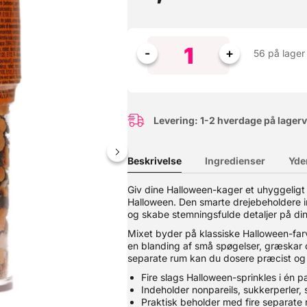
56 på lager
Levering: 1-2 hverdage på lager
Beskrivelse
Ingredienser
Yde
Giv dine Halloween-kager et uhyggeligt 
Halloween. Den smarte drejebeholdere in
a cupcakes og kager til popcakes og cookies m.m. Ideelle til fremst
.
og skabe stemningsfulde detaljer på d
Mixet byder på klassiske Halloween-farv
en blanding af små spøgelser, græskar 
separate rum kan du dosere præcist og 
Fire slags Halloween-sprinkles i én 
Indeholder nonpareils, sukkerperler,
Praktisk beholder med fire separate