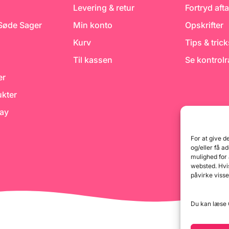
bageforme
Levering & retur
Fortryd afta
kagetopper
bagværk o
 Søde Sager
Min konto
Opskrifter
festlige kr
Kurv
Tips & tric
Til kassen
Se kontrol
er
kter
day
For at give d
og/eller få a
mulighed for
websted. Hvis
påvirke visse
Du kan læse G