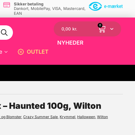
Sikker betaling
Dankort, MobilePay, VISA, Mastercard,
EAN
0
0,00
kr.
NYHEDER
e
OUTLET
☓
x – Haunted 100g, Wilton
 og Blomster
,
Crazy Summer Sale
,
Krymmel
,
Halloween
,
Wilton