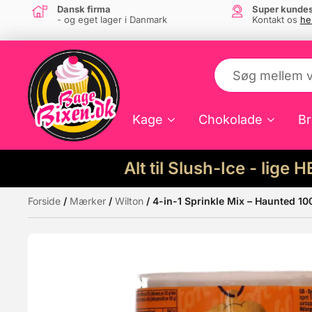
Dansk firma
Super kundes
- og eget lager i Danmark
Kontakt os
he
Kage
Chokolade
Br
Alt til Slush-Ice - lige 
Forside
/
Mærker
/
Wilton
/ 4-in-1 Sprinkle Mix – Haunted 10
Måske kunne nogle af disse produkter hav