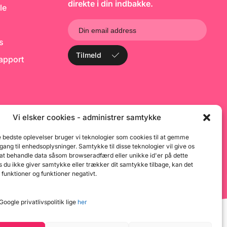
direkte i din indbakke.
, cupcakeforme og
cupcakes, kager og desserter
K
le
e – og tryl dine
Med PME Halloween Sprinkle
H
m til skræmmende
Charms – Pumpkins kan du
h
eationer.
hurtigt forvandle dit bagværk
b
til en festlig og skræmmende
o
ks
Halloween-oplevelse.
b
u
Tilmeld
rapport
Vi elsker cookies - administrer samtykke
e bedste oplevelser bruger vi teknologier som cookies til at gemme
dgang til enhedsoplysninger. Samtykke til disse teknologier vil give os
 at behandle data såsom browseradfærd eller unikke id'er på dette
 du ikke giver samtykke eller trækker dit samtykke tilbage, kan det
 funktioner og funktioner negativt.
oogle privatlivspolitik lige
her