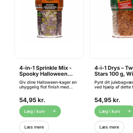
s
4-in-1 Sprinkle Mix -
4-i-1 Drys – Tw
Spooky Halloween
Stars 100 g, W
110g, Wilton
Giv dine Halloween-kager en
Pynt dit julebagvær
uhyggelig flot finish med
ved hjælp af dette 
es
Wilton 4-in-1 Sprinkle Mix
Wilton drys med fir
Spooky Halloween. Den
i én beholder. Den 
54,95 kr.
54,95 kr.
e
smarte drejebeholdere
beholder med dreje
rummer fire forskellige slags
indeholder et mix a
drys, så du nemt kan skabe
sukkerperler, guldst
Læg i kurv
Læg i kurv
variation og tilføje
hvide stjerner og g
er
stemningsfulde detaljer på
sukkerperler – perfe
cupcakes, småkager og
cupcakes, småkage
Læs mere
Læs mere
kager. Mixet indeholder hvide
kager i julesæsone