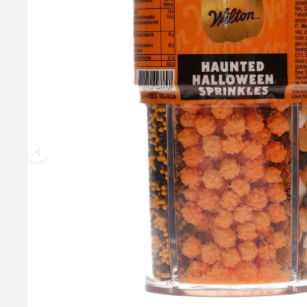
Små Sukkerøjne - 57g, Wilton
100 % spiselige små sukkerøjne som vil bringe liv i alt lige fr
måler ca. 0,7 cm. Indhold: 57g Varenavn: Wilton Candy Eyeballs
34,95 kr.
Læg i kurv
Læs mere