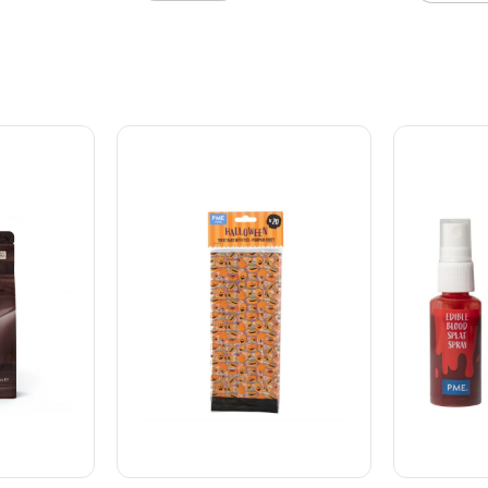
er i én
 gyldne og
eparate
cis
: 100 g