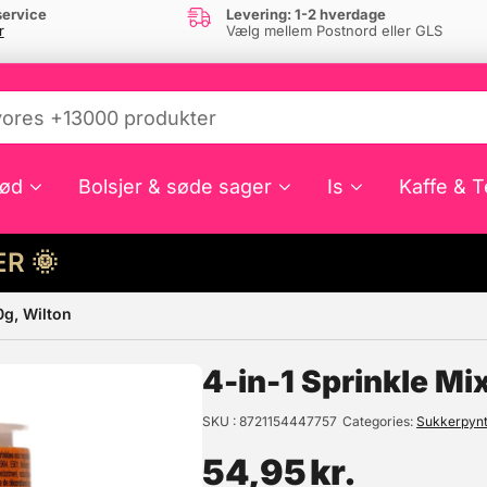
ervice
Levering: 1-2 hverdage
r
Vælg mellem Postnord eller GLS
ød
Bolsjer & søde sager
Is
Kaffe & T
HER 🌞
0g, Wilton
e din interesse?
4-in-1 Sprinkle Mi
SKU
8721154447757
Categories
Sukkerpynt
54,95
kr.