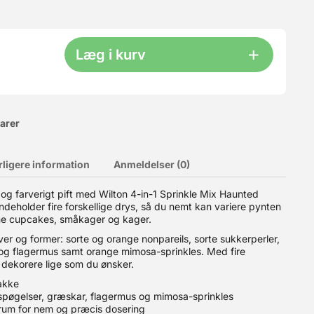
Læg i kurv
varer
rligere information
Anmeldelser (0)
og farverigt pift med Wilton 4-in-1 Sprinkle Mix Haunted
deholder fire forskellige drys, så du nemt kan variere pynten
illing af Halloween monstre og andre sjove figurer. Sukkerøjnene
ine cupcakes, småkager og kager.
er og former: sorte og orange nonpareils, sorte sukkerperler,
og flagermus samt orange mimosa-sprinkles. Med fire
dekorere lige som du ønsker.
pakke
 spøgelser, græskar, flagermus og mimosa-sprinkles
 rum for nem og præcis dosering