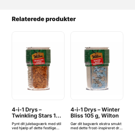
Relaterede produkter
x
4-i-1 Drys –
4-i-1 Drys – Winter
Su
en
Twinkling Stars 100
Bliss 105 g, Wilton
K
g, Wilton
F
en
Pynt dit julebagværk med stil
Gør dit bagværk ekstra smukt
Med
ved hjælp af dette festlige
med dette frost-inspireret drys
fra
Wilton drys med fire varianter
fra Wilton. Den smarte
mul