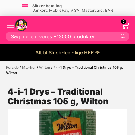
Sikker betaling
Dankort, MobilePay, VISA, Mastercard, EAN
0
Alt til Slush-Ice - lige HER 🌞
Forside
/
Mærker
/
Wilton
/ 4-i-1 Drys – Traditional Christmas 105 g,
Måske kunne nogle af disse
☓
Wilton
produkter have din interesse?
4-i-1 Drys – Traditional
Christmas 105 g, Wilton