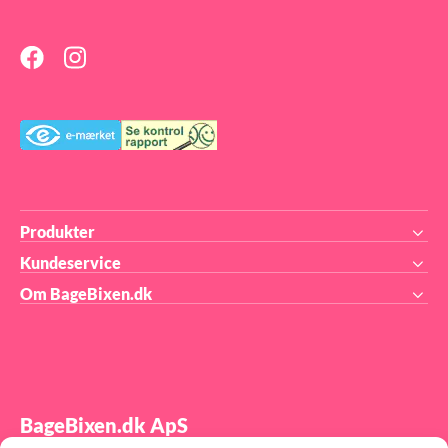
rød
for
dek
som
jul
og 
Ide
små
og 
bru
jul
me
Ch
Produkter
Kundeservice
Om BageBixen.dk
BageBixen.dk ApS