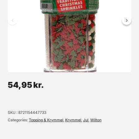
Jul Mini Udstikkersæt - 6 dele, Wilton
Flot udstikkersæt udført i metal. Måler ca. 4cm pr stk. Materiale: Metal
Tåler ikke opvaskemaskine
39,95 kr.
Læg i kurv
54,95
kr.
Læs mere
SKU
8721154447733
Categories
Topping & Krymmel
,
Krymmel
,
Jul
,
Wilton