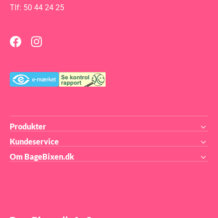
verden. Størrelse på form: 180
Tlf: 50 44 24 25
x 340 x h 45 mm Størrelse på
huller: 61 x 61x h 30 mm
Volumen: 8 x 100 ml (tot. vol.
800 ml) 36.206.87.0065
Produkter
Kundeservice
Om BageBixen.dk