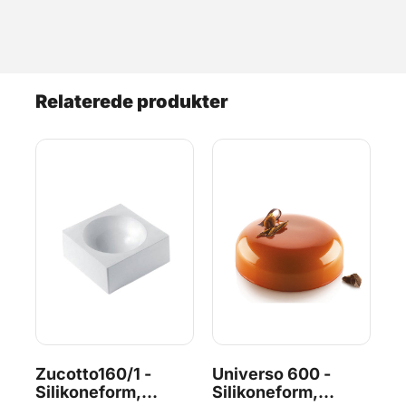
Relaterede produkter
Zucotto160/1 -
Universo 600 -
Un
Silikoneform,
Silikoneform,
Si