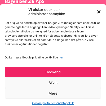
BageBixen.dk ApS
Vi elsker cookies -
Tilmeld dig vores nyhedsbrev og modtag gode tilbud
administrer samtykke
samt spændende produktnyheder direkte i din
indbakke.
For at give de bedste oplevelser bruger vi teknologier som cookies til at
gemme og/eller få adgang til enhedsoplysninger. Samtykke til disse
teknologier vil give os mulighed for at behandle data såsom
browseradfærd eller unikke id'er på dette websted. Hvis du ikke giver
samtykke eller trækker dit samtykke tilbage, kan det påvirke visse
funktioner og funktioner negativt.
Tilmeld
Du kan læse Google privatlivspolitik lige
her
Godkend
Afvis
Læg i kurv
Mere
Copyright © 2026 BageBixen.dk
4 på lager
Vind et gavekort
Cookie politik
Persondatapolitik