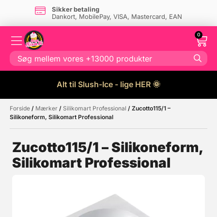
Sikker betaling
Dankort, MobilePay, VISA, Mastercard, EAN
0
Alt til Slush-Ice - lige HER 🌞
Forside
/
Mærker
/
Silikomart Professional
/ Zucotto115/1 –
Måske kunne nogle af disse
☓
Silikoneform, Silikomart Professional
produkter have din interesse?
Zucotto115/1 – Silikoneform,
Silikomart Professional