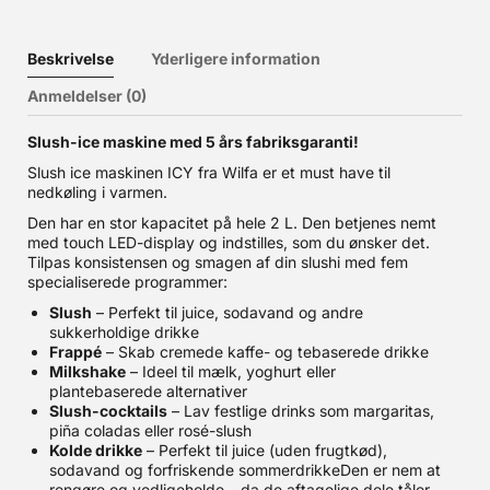
Beskrivelse
Yderligere information
Anmeldelser (0)
Slush-ice maskine med 5 års fabriksgaranti!
Slush ice maskinen ICY fra Wilfa er et must have til
nedkøling i varmen.
Den har en stor kapacitet på hele 2 L. Den betjenes nemt
med touch LED-display og indstilles, som du ønsker det.
Tilpas konsistensen og smagen af din slushi med fem
specialiserede programmer:
Slush
– Perfekt til juice, sodavand og andre
sukkerholdige drikke
Frappé
– Skab cremede kaffe- og tebaserede drikke
Milkshake
– Ideel til mælk, yoghurt eller
plantebaserede alternativer
Slush-cocktails
– Lav festlige drinks som margaritas,
piña coladas eller rosé-slush
Kolde drikke
– Perfekt til juice (uden frugtkød),
sodavand og forfriskende sommerdrikkeDen er nem at
rengøre og vedligeholde – da de aftagelige dele tåler