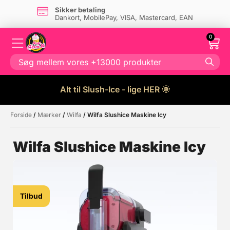
Sikker betaling
Dankort, MobilePay, VISA, Mastercard, EAN
0
Alt til Slush-Ice - lige HER 🌞
Forside
/
Mærker
/
Wilfa
/ Wilfa Slushice Maskine Icy
Måske kunne nogle af disse
☓
produkter have din interesse?
Wilfa Slushice Maskine Icy
Tilbud