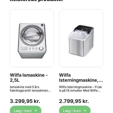
Wilfa Ismaskine -
Wilfa
Wi
2,5L
Isterningmaskine,
1,
Frost
Ismaskine med 5 års
Wilfa Isterningmaskine – Frisk
Ism
fabriksgaranti! Ismaskinen
is på få minutter Med Wilfa
fab
e
Wilfa ICM1S-250 giver dig den
isterningmaskinen kan du altid
Wil
rt
bedste hjemmelavede is på
have friske isterninger klar til
"Be
3.299,95 kr.
2.799,95 kr.
kun 1 time. Alt hvad du har
kolde drikke. Maskinen
giv
1.8
brug for er dine favorit
producerer op til 70
hje
1
ingredienser, påfylde og
isterninger i timen og hele 12
tim
Læg i kurv
Læg i kurv
t
tænde ismaskinen, så den kan
kg is i døgnet, så du hurtigt kan
er 