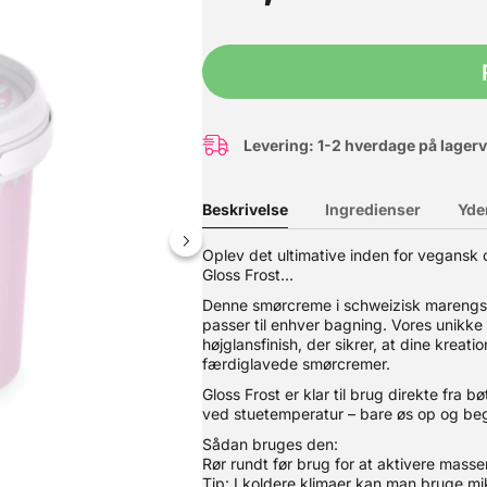
Levering: 1-2 hverdage på lager
Beskrivelse
Ingredienser
Yde
Oplev det ultimative inden for vegansk 
Gloss Frost…
Denne smørcreme i schweizisk marengs-stil
at overtrække kager, fremstille figurer eller enhver form for dekorati
passer til enhver bagning. Vores unikke
med en fløjlsfølelse. SmartFlex kan bruges i forskellige temperatur
højglansfinish, der sikrer, at dine kre
rund kage, med en diameter på ø25 cm. SmartFLex Velvet Red Fondan
færdiglavede smørcremer.
Gloss Frost er klar til brug direkte fra b
ved stuetemperatur – bare øs op og be
Sådan bruges den:
Rør rundt før brug for at aktivere mass
Tip: I koldere klimaer kan man bruge mik