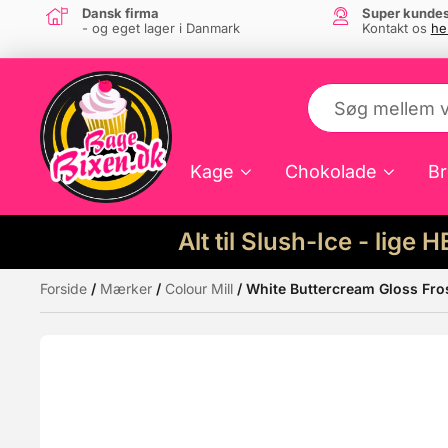
Dansk firma
Super kundes
- og eget lager i Danmark
Kontakt os
he
Kage
Chokolade
Br
Alt til Slush-Ice - lige 
Forside
/
Mærker
/
Colour Mill
/ White Buttercream Gloss Frost
Måske kunne nogle af disse produkter hav