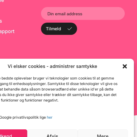
le
ske produkter.
L
måde: Pisk 500ml
flødeskum. Bland
sepulver med
ks
, og vend det i dit
 Fordel din mousse
Tilmeld
rapport
ller kom den i en
e hvis den skal
å din kage.
ætter sig ved
emperatur efter ca.
n også fryses
Vi elsker cookies - administrer samtykke
e bedste oplevelser bruger vi teknologier som cookies til at gemme
dgang til enhedsoplysninger. Samtykke til disse teknologier vil give os
 at behandle data såsom browseradfærd eller unikke id'er på dette
 du ikke giver samtykke eller trækker dit samtykke tilbage, kan det
 funktioner og funktioner negativt.
oogle privatlivspolitik lige
her
dkend
Afvis
Mere