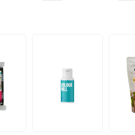
kal have
Alle ingredienser skal have
Alle ingre
5 g
stuetemperatur. 125 g
stuetemper
eme Mix
FunCakes Smørecreme Mix
FunCakes 
25 ml vand
piskes godt med 125 ml vand
piskes go
 ved
og lad hvile 1 time ved
og lad hvi
sk 150 g
stuetemperatur. Pisk 150 g
stuetemper
 i ca. 5
usaltet smør cremet i ca. 5
usaltet sm
min. og tilsæt
min. og ti
 lidt ad
mix/vandblandingen lidt ad
mix/vandbl
en ensartet
gangen og pisk til en ensartet
gangen og 
. Denne
masse i ca. 10 min. Denne
masse i ca
lig til 1
portion er tilstrækkelig til 1
portion er 
 eller ca.
kage med dia. 20 cm eller ca.
kage med d
ld: 4kg.
12 cupcakes. Indhold: 1kg.
12 cupcake