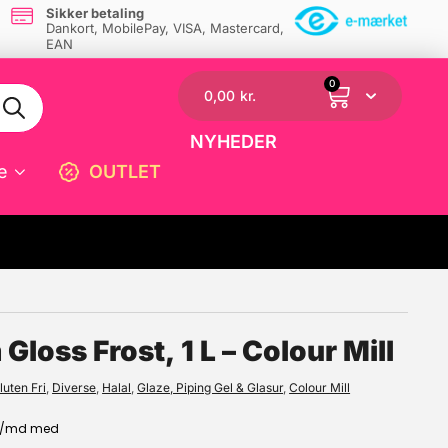
Sikker betaling
Dankort, MobilePay, VISA, Mastercard,
EAN
0
0,00
kr.
NYHEDER
e
OUTLET
☓
White Buttercream Gloss Frost, 1 L – Colour Mill
luten Fri
,
Diverse
,
Halal
,
Glaze, Piping Gel & Glasur
,
Colour Mill