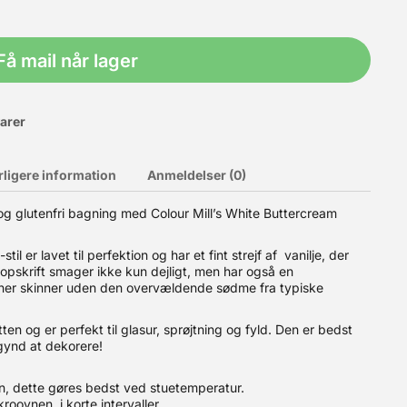
Få mail når lager
varer
rligere information
Anmeldelser (0)
og glutenfri bagning med Colour Mill’s White Buttercream
 er lavet til perfektion og har et fint strejf af vanilje, der
on. Fondanten kan let rulles ud og også tyndt. Det revner eller
 opskrift smager ikke kun dejligt, men har også en
områder fra varmen ved Middelhavet til køligere klima i
ationer skinner uden den overvældende sødme fra typiske
t
øtten og er perfekt til glasur, sprøjtning og fyld. Den er bedst
gynd at dekorere!
en, dette gøres bedst ved stuetemperatur.
roovnen i korte intervaller.