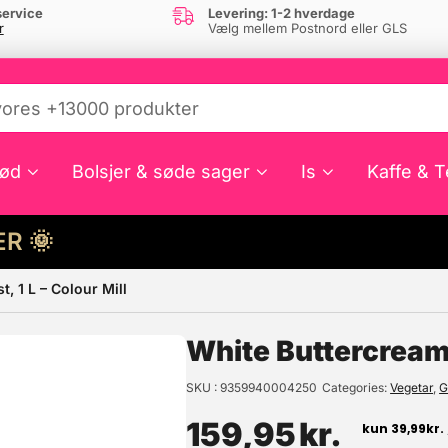
ervice
Levering: 1-2 hverdage
r
Vælg mellem Postnord eller GLS
ød
Bolsjer & søde sager
Is
Kaffe & T
HER 🌞
, 1 L – Colour Mill
e din interesse?
SKU
9359940004250
Categories
Vegetar
,
G
159,95
kr.