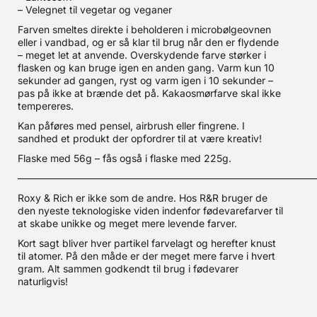
– Velegnet til vegetar og veganer
Farven smeltes direkte i beholderen i microbølgeovnen
eller i vandbad, og er så klar til brug når den er flydende
– meget let at anvende. Overskydende farve størker i
flasken og kan bruge igen en anden gang. Varm kun 10
sekunder ad gangen, ryst og varm igen i 10 sekunder –
pas på ikke at brænde det på. Kakaosmørfarve skal ikke
tempereres.
Kan påføres med pensel, airbrush eller fingrene. I
sandhed et produkt der opfordrer til at være kreativ!
Flaske med 56g – fås også i flaske med 225g.
——————————————————————————————
Roxy & Rich er ikke som de andre. Hos R&R bruger de
den nyeste teknologiske viden indenfor fødevarefarver til
at skabe unikke og meget mere levende farver.
Kort sagt bliver hver partikel farvelagt og herefter knust
til atomer. På den måde er der meget mere farve i hvert
gram. Alt sammen godkendt til brug i fødevarer
naturligvis!