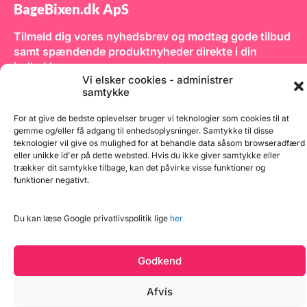
BageBixen.dk ApS
Tilmeld dig vores nyhedsbrev og modtag gode tilbud
samt spændende produktnyheder direkte i din
indbakke.
Vi elsker cookies - administrer
samtykke
For at give de bedste oplevelser bruger vi teknologier som cookies til at
gemme og/eller få adgang til enhedsoplysninger. Samtykke til disse
teknologier vil give os mulighed for at behandle data såsom browseradfærd
Tilmeld
eller unikke id'er på dette websted. Hvis du ikke giver samtykke eller
trækker dit samtykke tilbage, kan det påvirke visse funktioner og
funktioner negativt.
Du kan læse Google privatlivspolitik lige
her
Godkend
Copyright © 2026 BageBixen.dk
Afvis
Læg i kurv