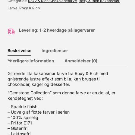
Categories
Roxy & Rich Chokoladefarve
,
Roxy & Rich Kakaosmør
Farve
,
Roxy & Rich
Levering: 1-2 hverdage på lagervarer
Beskrivelse
Ingredienser
Yderligere information
Anmeldelser (0)
Glitrende lilla kakaosmør farve fra Roxy & Rich med
gnistrende lustre effekt som bl.a. kan bruges til
chokolader, kager og desserter.
“Gemstone Collection” som denne farve er en del af, er
kendetegnet ved:
– Sparkle finish
– Udvalg af flotte farver i serien
– 100% spiselig
– Fri for E171
– Glutenfri
– Laktosefri