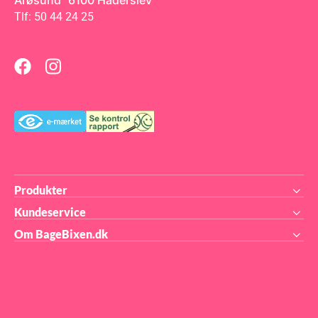
Årøsund 6100 Haderslev
med
Tlf: 50 44 24 25
ene.
v!
---
---
---
den
at
re
gt
.
Produkter
t
Kundeservice
Om BageBixen.dk