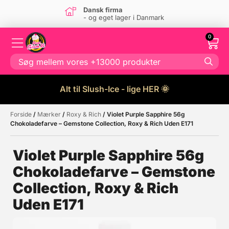
Super kundeservice
mark
Kontakt os
her
0
Alt til Slush-Ice - lige HER 🌞
Forside
/
Mærker
/
Roxy & Rich
/ Violet Purple Sapphire 56g
Måske kunne nogle af disse
☓
Chokoladefarve – Gemstone Collection, Roxy & Rich Uden E171
produkter have din interesse?
Violet Purple Sapphire 56g
Chokoladefarve – Gemstone
Collection, Roxy & Rich
Uden E171