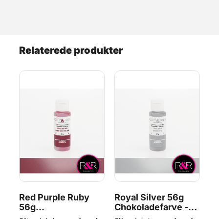
Relaterede produkter
Red Purple Ruby
Royal Silver 56g
N
56g
Chokoladefarve -
Ch
Chokoladefarve -
Gemstone
G