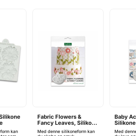
Silikone
Fabric Flowers &
Baby Ac
e
Fancy Leaves, Silikone
Silikone
Form - Katy Sue
Sue
eform kan
Med denne silikoneform kan
Med denne