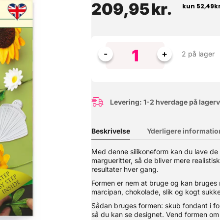
209,95
kr.
2 på lager
Levering: 1-2 hverdage på lager
Beskrivelse
Yderligere informatio
il at smelte og har en afbalanceret bitter-sød kakao smag. For at l
Med denne silikoneform kan du lave de fi
de. Velegnet til at lave al slags chokoladearbejde. Se også vores
margueritter, så de bliver mere realisti
resultater hver gang.
Formen er nem at bruge og kan bruges 
marcipan, chokolade, slik og kogt sukke
Sådan bruges formen: skub fondant i f
så du kan se designet. Vend formen om 