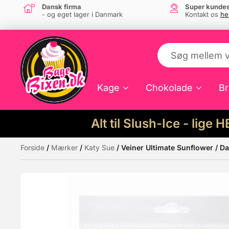
Dansk firma
Super kundes
- og eget lager i Danmark
Kontakt os
he
Kage
Chokolade
Br
Alt til Slush-Ice - lige 
Forside
/
Mærker
/
Katy Sue
/ Veiner Ultimate Sunflower / Da
Måske kunne nogle af disse produkter hav