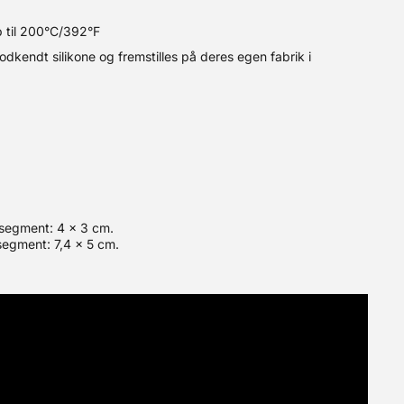
 til 200°C/392°F
dkendt silikone og fremstilles på deres egen fabrik i
 segment: 4 x 3 cm.
segment: 7,4 x 5 cm.