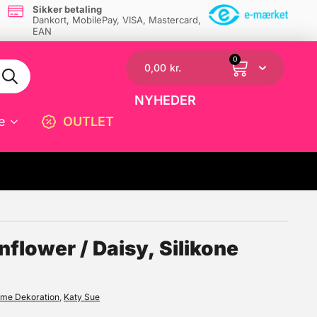
Sikker betaling
Dankort, MobilePay, VISA, Mastercard,
EAN
0
0,00
kr.
NYHEDER
e
OUTLET
☓
nflower / Daisy, Silikone
rme Dekoration
,
Katy Sue