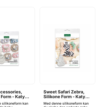
cessories,
Sweet Safari Zebra,
M
 Form - Katy
Silikone Form - Katy
S
Sue
S
 silikoneform kan
Med denne silikoneform kan
M