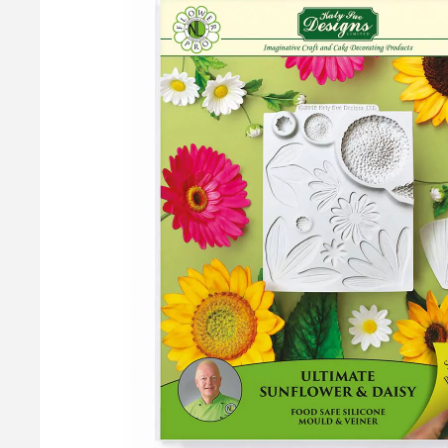
Callebaut Chokolade Mørk - 54,5 % Kakao, 1 kg
Callebaut Callets Dark er en delikat mørk chokolade designet t
54,5% kakaotørstof og er lavet af den fineste belgiske chokola
Teknisk betegnelse: L811NV - Callebaut 811
199,95 kr.
Læg i kurv
Læs mere