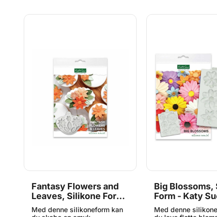
ne
Fantasy Flowers and
Big Blossoms, 
Leaves, Silikone Form
Form - Katy Su
- Katy Sue
n
Med denne silikoneform kan
Med denne silikon