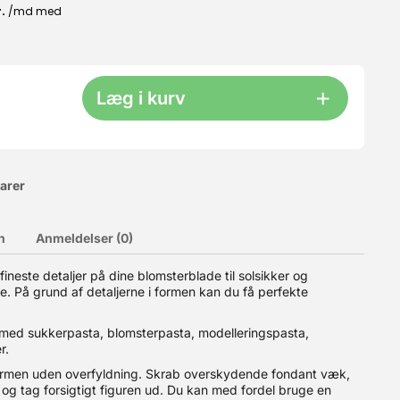
Læg i kurv
varer
n
Anmeldelser (0)
ette smeltningen kommer chokoladen i dråber, og de indeholder
neste detaljer på dine blomsterblade til solsikker og
 udvalg af hvid og mørk chokolade, samt større mængder.
ske. På grund af detaljerne i formen kan du få perfekte
med sukkerpasta, blomsterpasta, modelleringspasta,
r.
ormen uden overfyldning. Skrab overskydende fondant væk,
og tag forsigtigt figuren ud. Du kan med fordel bruge en