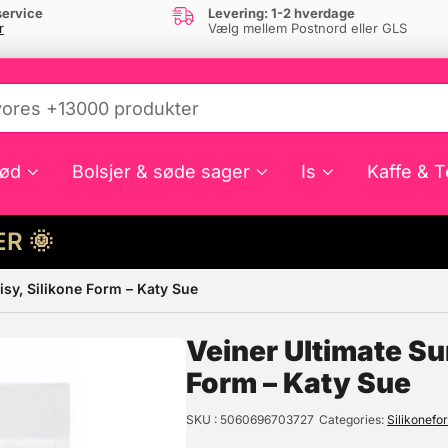
ervice
Levering: 1-2 hverdage
r
Vælg mellem Postnord eller GLS
ød
Bolsjer & søde sager
Is
Kaffe & T
HER 🌞
isy, Silikone Form – Katy Sue
e din interesse?
Veiner Ultimate Su
Form – Katy Sue
SKU
5060696703727
Categories
Silikonefo