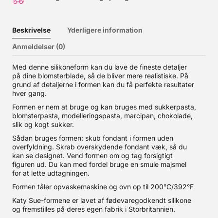
Beskrivelse
Yderligere information
Anmeldelser (0)
Med denne silikoneform kan du lave de fineste detaljer
på dine blomsterblade, så de bliver mere realistiske. På
grund af detaljerne i formen kan du få perfekte resultater
hver gang.
Formen er nem at bruge og kan bruges med sukkerpasta,
blomsterpasta, modelleringspasta, marcipan, chokolade,
slik og kogt sukker.
Sådan bruges formen: skub fondant i formen uden
overfyldning. Skrab overskydende fondant væk, så du
kan se designet. Vend formen om og tag forsigtigt
figuren ud. Du kan med fordel bruge en smule majsmel
for at lette udtagningen.
Formen tåler opvaskemaskine og ovn op til 200°C/392°F
Katy Sue-formene er lavet af fødevaregodkendt silikone
og fremstilles på deres egen fabrik i Storbritannien.