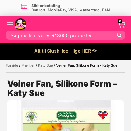
Sikker betaling
Dankort, MobilePay, VISA, Mastercard, EAN
0
Alt til Slush-Ice - lige HER 🌞
Forside
/
Mærker
/
Katy Sue
/ Veiner Fan, Silikone Form – Katy Sue
Måske kunne nogle af disse
☓
produkter have din interesse?
Veiner Fan, Silikone Form –
Katy Sue