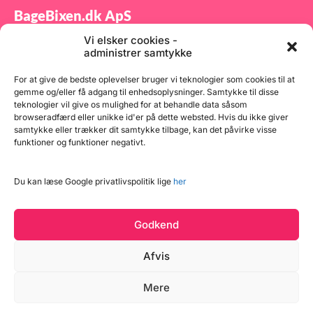
BageBixen.dk ApS
Vi elsker cookies -
Tilmeld dig vores nyhedsbrev og modtag gode tilbud
administrer samtykke
samt spændende produktnyheder direkte i din
indbakke.
For at give de bedste oplevelser bruger vi teknologier som cookies til at
gemme og/eller få adgang til enhedsoplysninger. Samtykke til disse
teknologier vil give os mulighed for at behandle data såsom
browseradfærd eller unikke id'er på dette websted. Hvis du ikke giver
samtykke eller trækker dit samtykke tilbage, kan det påvirke visse
funktioner og funktioner negativt.
Tilmeld
Du kan læse Google privatlivspolitik lige
her
Godkend
Afvis
Læg i kurv
Mere
Copyright © 2026 BageBixen.dk
2 på lager
Vind et gavekort