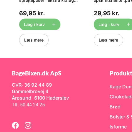
sprøjteposer i ekstra kraftig
opskriftshæfte (på
kvalitet. Poserne leveres på
skrevet af Matteo Fe
en rulle, og hver pose kan
spændende opskrift
69,95 kr.
29,95 kr.
rumme 4,5L masse. Hver
tricks Matteos opsk
pose er 45,5 cm lang, men
åbner døren til en 
kan let klippes til i længden
kulinarisk magi! Dy
Læg i kurv
Læg i kurv
n
til mindre portioner. Til alle
enestående smagso
typer fødevarer ved
og fortryllende ka
temperaturer -40°C til +40°C
med Matteo og Bag
Læs mere
Læs mere
uden tidsbegrænsning. Brug
i dette opskriftshæf
f.eks. poserne til at fylde
utrolig stolte over 
mousse i en lagkage eller til
samarbejde, der er
pynt af lagkager. Se også
muliggjort takket 
vore ekstra store 9L
italienske leverand
engangssprøjteposer lige
Silikomart. I dette 
HER.
dansk får du bl.a.: 
BageBixen.dk ApS
Produkt
sammensætning af
moussekager - Læ
CVR: 36 92 44 89
opskrifter på elega
Kage Du
desserter - Inspire
Gammelbrovej 4
billeder - og mege
Chokolad
Årøsund 6100 Haderslev
Hvem er Matteo? Ma
autodidakt kagekre
Tlf: 50 44 24 25
Brød
har en arkitekt ud
et job som fotograf 
Bolsjer &
Italien er han kendt 
bl.a. den italiensk
Isforme
- Er du blevet nysg