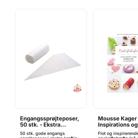
gelatine. Indhold: 50g.
desserter. Den kan
ad
anvendes i madlavn
du ønsker en fløde
tekstur uden anima
ingredienser. Schla
es
kendt for sin neutr
og høje stabilitet, 
den særligt velegne
søde og salte opskr
den er pisket, hold
formen i lang tid o
fordel farves eller 
med vanilje, kakao 
frugtekstrakt. Forde
% vegansk– Piskes t
luftig flødeskum– V
både bagning og
madlavning– Kan 
og anvendes i varm
Neutral smag – nem
smagssætte og far
oplagt valg til alle
et allergivenligt og
plantebaseret alter
Engangssprøjteposer,
Mousse Kager 
at gå på kompromi
funktion eller smag.
50 stk. - Ekstra
Inspirations og
både bagerier, café
Kraftige, 4,5L
Opskriftshæfte
50 stk. gode engangs
hjemmekøkkener.
Flot og inspirerend
sider