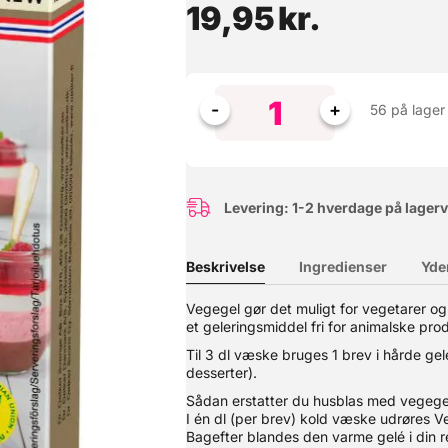
19,95
kr.
56 på lager
Levering: 1-2 hverdage på lager
Beskrivelse
Ingredienser
Yde
arbejde med, og har en fin struktur til overtrækning og modellering
Vegegel gør det muligt for vegetarer o
 bruges bl.a. som overtræk til kager og modellering af figurer. Fo
et geleringsmiddel fri for animalske pro
r dråber madolie gøre underværker. Sørg for at holde fondanten tæt
s Bright White Fondant
Til 3 dl væske bruges 1 brev i hårde gelé
desserter).
Sådan erstatter du husblas med vegege
I én dl (per brev) kold væske udrøres 
Bagefter blandes den varme gelé i din r