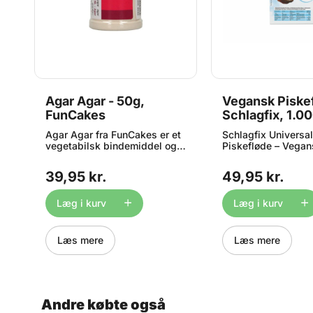
Agar Agar - 50g,
Vegansk Piskef
r
FunCakes
Schlagfix, 1.0
l
Agar Agar fra FunCakes er et
Schlagfix Universa
f
vegetabilsk bindemiddel og
Piskefløde – Vegan
et alsidigt produkt, som kan
Alsidig – 1000 ml S
 l
bruges som erstatning for
Universal Whippin
39,95 kr.
49,95 kr.
 1
gelatine/husblas i fromage,
et populært, plant
gele o.s.v Agar Agar størkner
alternativ til klassi
ved stuetemperatur. Hold
som er særligt udvik
Læg i kurv
Læg i kurv
altid forarbejdede produkter i
både professionel 
køleskabet. Dette produkt er
brug. Den er 100 %
faveløst og uden smag.
laktosefri og gluten
Læs mere
Læs mere
FunCakes agar agar har en
giver et let, luftigt 
gelstyrke på min. 700 g/cm3
resultat hver gang
og
(baseret på Nikan / 1,5%
variant piskes nemt
20°C) Fri for animalske
fast og cremet kon
ingredienser og kaldes af
egner sig perfekt ti
Andre købte også
nogen for Vegetabilsk
mousser, toppings,