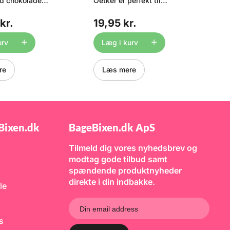
id chokolade
Oetker er perfekt til
-
l at smelte og har
indfarvning af fx marcipan,
o
ceret cremet
fondant, macarons, marengs,
k
kr.
19,95 kr.
2
 For at lette
kagedej/bolledej, eller glasur,
h
en kommer
frostings og flødeskum.
f
 i dråber, og de
Geléfarven fortynder ikke på
b
urv
Læg i kurv
r 28% kakaotørstof
samme måde som de våde
m
 af den fineste
konditorfarver og giver dit
fr
hokolade. Velegnet
hjemmebag den flotteste røde
el
re
Læs mere
al slags
farve. Tuben gør det nemt at
væ
arbejde. Se også
dosere farven. Farven
h
lg af hvid og mørk
indeholder ingen AZO-
g
 samt større
farvestoffer. Indhold: 15 g.
va
Teknisk
pu
e: W2NV -
g
 W2
el
Bixen.dk
BageBixen.dk ApS
ti
r
Tilmeld dig vores nyhedsbrev og
di
A
modtag gode tilbud samt
s
spændende produktnyheder
g
direkte i din indbakke.
p
le
ks