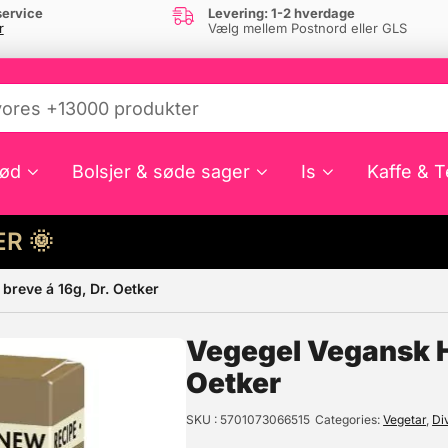
ervice
Levering: 1-2 hverdage
r
Vælg mellem Postnord eller GLS
ød
Bolsjer & søde sager
Is
Kaffe & T
HER 🌞
breve á 16g, Dr. Oetker
e din interesse?
Vegegel Vegansk Hu
Oetker
SKU
5701073066515
Categories
Vegetar
,
Di