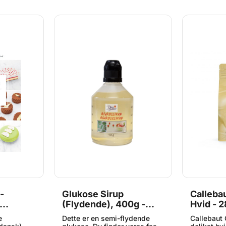
 desuden
desserter. Den kan desuden
bladene i b
ing, hvor
anvendes i madlavning, hvor
ca. 5 min. 
baseret
du ønsker en flødebaseret
væske. Kol
lske
tekstur uden animalske
bladene ov
gfix er
ingredienser. Schlagfix er
i en mikro
ale smag
kendt for sin neutrale smag
koge). Lad
hvilket gør
og høje stabilitet, hvilket gør
inden den r
t til både
den særligt velegnet til både
Varme rett
ifter. Når
søde og salte opskrifter. Når
opblødte b
er den
den er pisket, holder den
varme væsk
g kan med
formen i lang tid og kan med
bladene er
smages til
fordel farves eller smages til
dosering: 
eller
med vanilje, kakao eller
per ½ lite
le: – 100
frugtekstrakt. Fordele: – 100
8-9 blade 
il stabil,
% vegansk– Piskes til stabil,
Indhold: 1
elegnet til
luftig flødeskum– Velegnet til
både bagning og
opvarmes
madlavning– Kan opvarmes
e retter–
og anvendes i varme retter–
 at
Neutral smag – nem at
ve Et
smagssætte og farve Et
, der ønsker
oplagt valg til alle, der ønsker
et allergivenligt og
nativ uden
plantebaseret alternativ uden
-
Glukose Sirup
Calleba
s med
at gå på kompromis med
 Ideel til
funktion eller smag. Ideel til
(Flydende), 400g -
Hvid - 2
er og
både bagerier, caféer og
, 64
Dansukker
kg
e
hjemmekøkkener.
Dette er en semi-flydende
Callebaut 