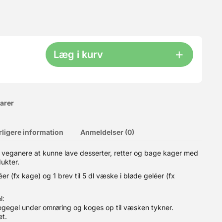
Læg i kurv
varer
rligere information
Anmeldelser (0)
. Med en let smag af vanille. Fondant er også kendt som
g veganere at kunne lave desserter, retter og bage kager med
ndant bliver hårdt efter brug, men sprækker ikke. Hvis din
dukter.
 lukket når den skal opbevares. Der går ca. 500g fondant til at
er (fx kage) og 1 brev til 5 dl væske i bløde geléer (fx
l:
Vegegel under omrøring og koges op til væsken tykner.
et.