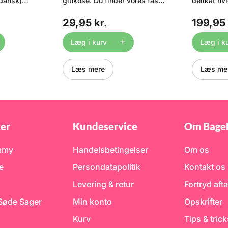
 dansk)
glukose. Du finder vores faste
delikat hv
lici. 14
glukose lige HER.
designet ti
er, tips &
Glukosesirup i en praktisk
en afbalan
29,95 kr.
199,95 
rifter
flaske med 400 g.
mælkesmag.
verden af
Glukosesirup er en blanding
smeltning
k ned i
af forskellige sukkerarter,
chokoladen
Læg i kurv
Læg i k
plevelser
som udvindes af
indeholde
ger sammen
hvedestivelse. . Bruges
og er lavet
eBixen.dk
primært til is og slik, men
belgiske c
Læs mere
Læs me
te. Vi er
også i bagværk. Glukosesirup
til at lave 
dette
hæmmer krystallisering og
chokolade
 blevet
giver f.eks. is en cremet og
vores udva
være vores
blød konsistens. På samme
chokolade,
ør,
måde modvirker
mængder. 
hæfte på
glukosesirup, at karamel
betegnels
- Guides til
krystalliseres og bliver
Callebaut
er
Kundeservice
Om Bage
grynet. Dansukker
kre
glukosesirup er udvundet af
nte
hvedestivelse, men under
mmy
Handelsbetingelser
Om os
rende
produktionsprocessen er
t mere
glutenindholdet reduceret til
e
Persondatapolitik
Kontakt os
tteo er en
under 0,002 % (< 20ppm).
atør, der
Ved et glutenindhold under
Levering & retur
Fortryd afta
dannelse og
0,002 % kan produktet
bag sig. I
deklareres som glutenfrit.
 Søde Sager
Min konto
Opskrifter
fra tv,
Indhold: 400g
e bagedyst
Kurv
Tips & tric
errig på