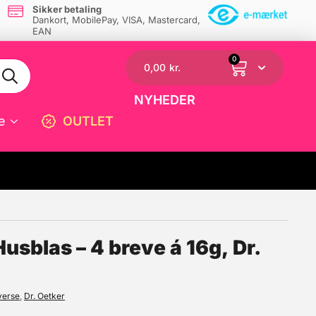
Sikker betaling
Dankort, MobilePay, VISA, Mastercard,
EAN
0
0,00
kr.
NYHEDER
e
OUTLET
☓
sblas – 4 breve á 16g, Dr.
verse
,
Dr. Oetker