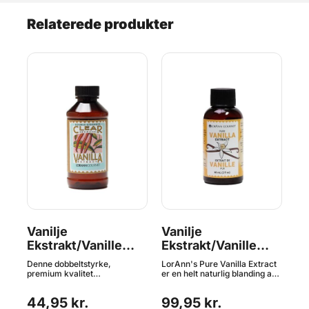
Relaterede produkter
8
Vanilje
Vanilje
Va
Ekstrakt/Vanille
Ekstrakt/Vanille
Pa
Aroma - 60ml,
Aroma Naturlig -
Na
ma
Denne dobbeltstyrke,
LorAnn's Pure Vanilla Extract
Van
LorAnn
60ml, LorAnn
L
premium kvalitet
er en helt naturlig blanding af
sim
vaniljeekstrakt tilføjer rig
vanillaer, herunder bønner fra
van
vaniljesmag og vil ikke
Madagaskar. Denne
Bea
44,95 kr.
99,95 kr.
9
misfarve dine hvideste
vaniljeekstrakt giver rig smag
bla