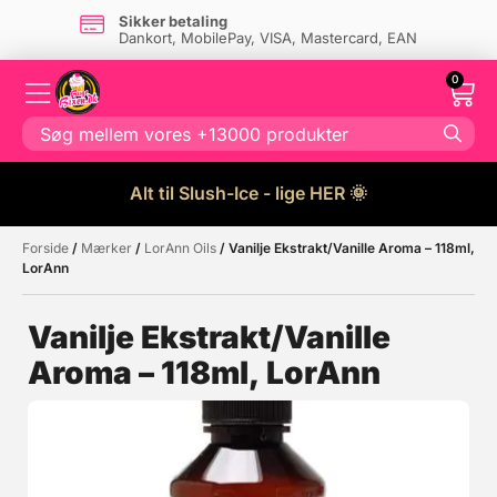
Sikker betaling
Dankort, MobilePay, VISA, Mastercard, EAN
0
Alt til Slush-Ice - lige HER 🌞
Forside
/
Mærker
/
LorAnn Oils
/ Vanilje Ekstrakt/Vanille Aroma – 118ml,
Måske kunne nogle af disse
☓
LorAnn
produkter have din interesse?
Vanilje Ekstrakt/Vanille
Aroma – 118ml, LorAnn