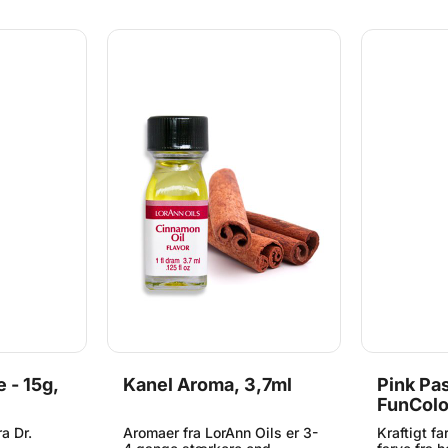
m. Indhold:
eller kreative bageprojekter.
Dekorér dem med glasur,
farver og drys for at give dine
monstre masser af
personlighed! Et legende og
kreativt sæt for både små og
store bagetalenter.
 - 15g,
Kanel Aroma, 3,7ml
Pink Pas
FunColo
a Dr.
Aromaer fra LorAnn Oils er 3-
Kraftigt f