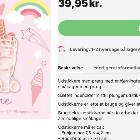
39,95
kr.
Levering: 1-2 hverdage på lager
Beskrivelse
Yderligere informatio
Udstikkere med præg med enhjørningtema 
småkager med præg.
r: Sort, Gul, Rød, Pink, Lyseblå, Aqua (blå), Lilla og Lys Grøn. Kraf
Sættet indeholder 2 stk. plunger udsti
 set alt, bl.a.: Marcipan Fondant Frosting Glasur Kagedej Brøddej 
blande alle farverne i serien på kryds og tværs, for at skabe anderl
Udstikkerne er lette at bruge og giver et 
farves. Tuben forhindrer også udtørring. Maksimal tilladt dosering: Ma
g / kg. Sort: ingen begrænsning.
Brug f.eks. udstikkerne når du arbejder
almindelige småkager.
Udstikkerne måler ca.:
– Enhjørning: 7,5 x 4,2 cm.
– Regnbue: 5,5 x 7,6 cm.