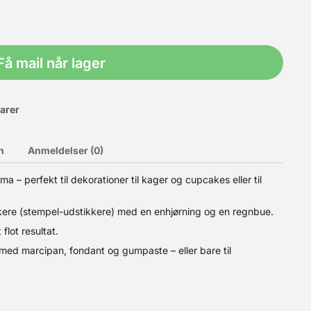
Få mail når lager
varer
n
Anmeldelser (0)
– perfekt til dekorationer til kager og cupcakes eller til
tigt farvende gel farve fra hollandske FunCakes - tidligere kendt
kkere (stempel-udstikkere) med en enhjørning og en regnbue.
Glaze Hvid Chokolade - og meget mere! Gelefarven er Hala
edes og unikke farver. Hver praktisk tube indeholder 30g farve
flot resultat.
ksimal brugbar dosis: Gul: 6g / kg. Pink: 11g / kg. Rød: 4 g / kg.
 med marcipan, fondant og gumpaste – eller bare til