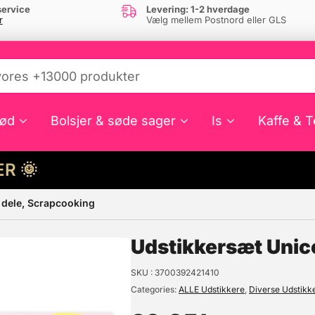
ervice
Levering: 1-2 hverdage
r
Vælg mellem Postnord eller GLS
ød
Bolsjer & søde sager
Is
Kaffe & T
HER 🌞
 dele, Scrapcooking
e din interesse?
Udstikkersæt Unic
SKU
3700392421410
Categories
ALLE Udstikkere
,
Diverse Udstikk