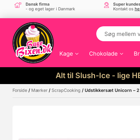
Dansk firma
Super kundes
- og eget lager i Danmark
Kontakt os
he
Kage
Chokolade
Br
Alt til Slush-Ice - lige 
Forside
/
Mærker
/
ScrapCooking
/ Udstikkersæt Unicorn – 2
Måske kunne nogle af disse produkter hav