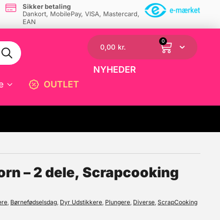
Sikker betaling
Dankort, MobilePay, VISA, Mastercard,
EAN
0
0,00
kr.
NYHEDER
e
OUTLET
☓
orn – 2 dele, Scrapcooking
ere
,
Børnefødselsdag
,
Dyr Udstikkere
,
Plungere
,
Diverse
,
ScrapCooking