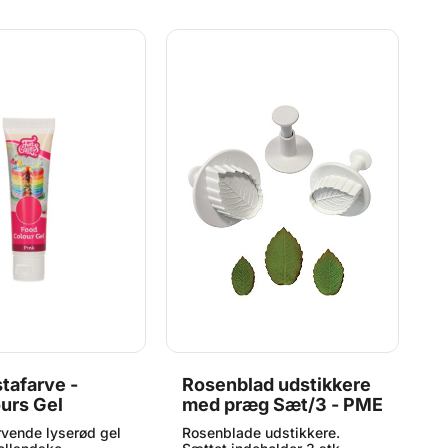
tafarve -
Rosenblad udstikkere
A
urs Gel
med præg Sæt/3 - PME
p
arvende lyserød gel
Rosenblade udstikkere.
D