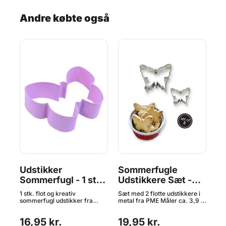
Andre købte også
Udstikker
Sommerfugle
U
Sommerfugl - 1 stk,
Udstikkere Sæt -
På
PME
4+7 cm, PME
P
1 stk. flot og kreativ
Sæt med 2 flotte udstikkere i
Sæt
il
sommerfugl udstikker fra
metal fra PME Måler ca. 3,9 x
Pås
t
PME. Lav en sød
3,1 og 6,8 x 5,5 cm Materiale:
en 
sommerfuglekage til dine
Metal Tåler ikke
Sto
16,95 kr.
19,95 kr.
2
gæster. Størrelse: 65 x 88 mm
opvaskemaskine
mm 