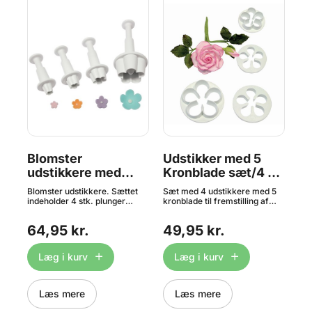
Blomster
Udstikker med 5
R
.,
udstikkere med
Kronblade sæt/4 -
Ud
præg Sæt/4 - PME
PME
P
Blomster udstikkere. Sættet
Sæt med 4 udstikkere med 5
Uds
indeholder 4 stk. plunger
kronblade til fremstilling af
fre
om
udstikkere (stempel-
roser og andre blomster i f.eks
i f
udstikkere). Udstikkerne er
fondant, marcipan eller
gum
64,95 kr.
49,95 kr.
4
lette at bruge og giver et flot
gumpaste. Størrelse på
uds
.: -
resultat. Brug f.eks.
kronbladene varierer fra 30,
mm
cm.
udstikkerne når du arbejder
35, 45 til 50 mm.
Læg i kurv
Læg i kurv
med marcipan, fondant og
gumpaste. Størrelse: Small: 6
mm Medium: 10 mm Large: 13
mm Extra large: 25 mm
Læs mere
Læs mere