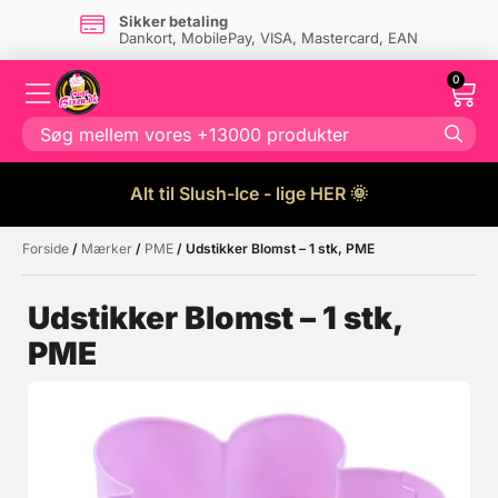
Sikker betaling
Dankort, MobilePay, VISA, Mastercard, EAN
0
Alt til Slush-Ice - lige HER 🌞
Forside
/
Mærker
/
PME
/ Udstikker Blomst – 1 stk, PME
Måske kunne nogle af disse
☓
produkter have din interesse?
Udstikker Blomst – 1 stk,
PME
Tilbud