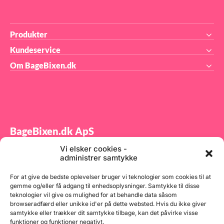
Produkter
Kundeservice
Om BageBixen.dk
BageBixen.dk ApS
Vi elsker cookies -
Tilmeld dig vores nyhedsbrev og modtag gode tilbud
administrer samtykke
samt spændende produktnyheder direkte i din
indbakke.
For at give de bedste oplevelser bruger vi teknologier som cookies til at
gemme og/eller få adgang til enhedsoplysninger. Samtykke til disse
teknologier vil give os mulighed for at behandle data såsom
browseradfærd eller unikke id'er på dette websted. Hvis du ikke giver
samtykke eller trækker dit samtykke tilbage, kan det påvirke visse
funktioner og funktioner negativt.