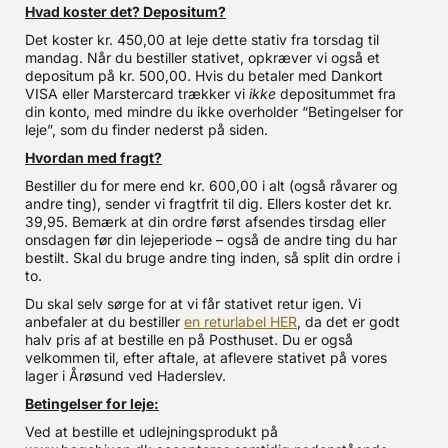
Hvad koster det? Depositum?
Det koster kr. 450,00 at leje dette stativ fra torsdag til
mandag. Når du bestiller stativet, opkræver vi også et
depositum på kr. 500,00. Hvis du betaler med Dankort
VISA eller Marstercard trækker vi
ikke
depositummet fra
din konto, med mindre du ikke overholder “Betingelser for
leje”, som du finder nederst på siden.
Hvordan med fragt?
Bestiller du for mere end kr. 600,00 i alt (også råvarer og
andre ting), sender vi fragtfrit til dig. Ellers koster det kr.
39,95. Bemærk at din ordre først afsendes tirsdag eller
onsdagen før din lejeperiode – også de andre ting du har
bestilt. Skal du bruge andre ting inden, så split din ordre i
to.
Du skal selv sørge for at vi får stativet retur igen. Vi
anbefaler at du bestiller
en returlabel HER
, da det er godt
halv pris af at bestille en på Posthuset. Du er også
velkommen til, efter aftale, at aflevere stativet på vores
lager i Årøsund ved Haderslev.
Betingelser for leje:
Ved at bestille et udlejningsprodukt på