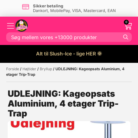
Sikker betaling
Dankort, MobilePay, VISA, Mastercard, EAN
0
Alt til Slush-Ice - lige HER 🌞
Forside
/
Højtider
/
Bryllup
/ UDLEJNING: Kageopsats Aluminium, 4
Måske kunne nogle af disse
☓
etager Trip-Trap
produkter have din interesse?
UDLEJNING: Kageopsats
Aluminium, 4 etager Trip-
Trap