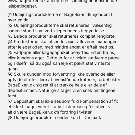
www.bagebixen.dk accepteres samtidig nedenstående
lejebetingelser.
§1 Udlejningsprodukterne er BageBixen.dk ejendom til
hver en tid.
§2 Udlejningsprodukterne skal returneres i væsentlig
samme stand som ved lejeperiodens begyndelse.
§3 Lejede produkter skal returneres komplet rengjorte.
§4 Produkterne skal afsendes
eller
afleveres mandagen
efter lejeperioden, med mindre andet er aftalt med os.
§5 Fadpapir eller kagepap
skal
benyttes. Enten fra os,
eller kundens eget. Dette er for at holde stativerne pæne
og ridsefri, så du også kan leje et pænt stativ næste
gang
§6 Skulle kunden mod forventning ikke overholde eller
opfylde ét eller flere af ovenstående kriterier, forbeholder
BageBixen.dk sig ret til at trække hele eller dele af
depositummet. Naturligvis tager vi en snak om tingene
først.
§7 Depositum skal ikke ses som fuld kompensation af fx
et ikke tilbageleveret stativ. Listeprisen på stativet vil
altid være BageBixen.dk’s fordring i tvister.
§8 Udlejningsprodukter sendes kun til Danmark.