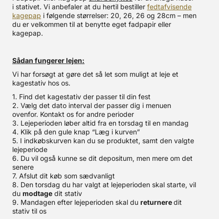
i stativet. Vi anbefaler at du hertil bestiller
fedtafvisende
kagepap
i følgende størrelser: 20, 26, 26 og 28cm – men
du er velkommen til at benytte eget fadpapir eller
kagepap.
Sådan fungerer lejen:
Vi har forsøgt at gøre det så let som muligt at leje et
kagestativ hos os.
1. Find det kagestativ der passer til din fest
2. Vælg det dato interval der passer dig i menuen
ovenfor. Kontakt os for andre perioder
3. Lejeperioden løber altid fra en torsdag til en mandag
4. Klik på den gule knap “Læg i kurven”
5. I indkøbskurven kan du se produktet, samt den valgte
lejeperiode
6. Du vil også kunne se dit depositum, men mere om det
senere
7. Afslut dit køb som sædvanligt
8. Den torsdag du har valgt at lejeperioden skal starte, vil
du
modtage
dit stativ
9. Mandagen efter lejeperioden skal du
returnere
dit
stativ til os