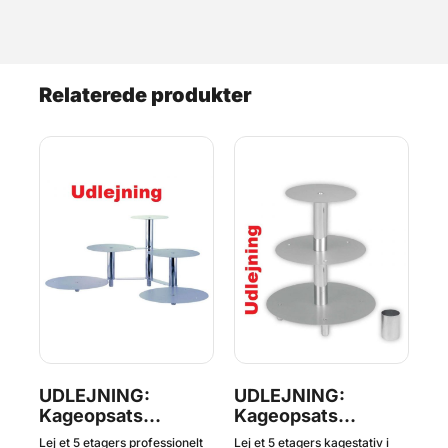
Relaterede produkter
UDLEJNING:
UDLEJNING:
U
Kageopsats
Kageopsats
K
Aluminium, 5 etager
Aluminium, 5 etager
A
l
Lej et 5 etagers professionelt
Lej et 5 etagers kagestativ i
Lej