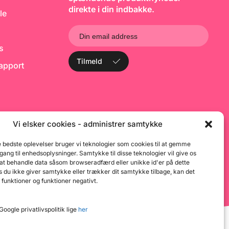
Salmiakpulver
si
ved brug af en
direkte i din indbakke.
(Ammoniumklorid)
præcisionsvægt. OBS: 500g
le
mix giver ca. 8-10 forme
(vingummibamser) Indhold:
501g mix (18 oz.)
https://youtu.be/AQIg2yqqX2U
ks
Tilmeld
rapport
Vi elsker cookies - administrer samtykke
e bedste oplevelser bruger vi teknologier som cookies til at gemme
dgang til enhedsoplysninger. Samtykke til disse teknologier vil give os
 at behandle data såsom browseradfærd eller unikke id'er på dette
 du ikke giver samtykke eller trækker dit samtykke tilbage, kan det
 funktioner og funktioner negativt.
oogle privatlivspolitik lige
her