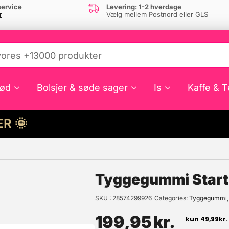
ervice
Levering: 1-2 hverdage
r
Vælg mellem Postnord eller GLS
ød
Bolsjer & søde sager
Is
Kaffe & T
HER 🌞
e din interesse?
Tyggegummi Star
SKU
28574299926
Categories
Tyggegummi
199,95
kr.