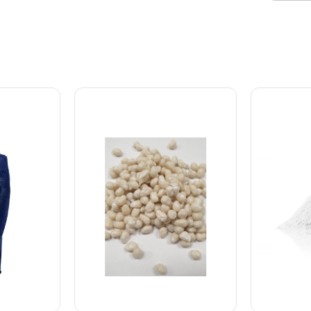
 og vand.
tygger på det. Specielt god til
varierer) 
e bolsjer
kæmpe bobler! Gummibasen
skrabeblad
0 g
kan tygges som den er, men
engangssp
650 g
vi anbefaler kraftigt at man
og opskrif
 g Mandarin
følger en af vores opskrifter
samt vore
Bolsjer Du
for det bedste resultat - se
til temper
eventuelt vores populære
Sættet er
 at
Tyggegummi Startpakke, så
af Belgisk
 mindre af
får du alt hvad du skal bruge
Det letter 
tronsyre.
for at komme i gang.
væsentligt
 – 40×60
chokolade
kke tyndt
vandbad og
virker bes
2 stk. stor
artel –
 125 g
Naturlig
ml Naturlig
Naturlig
7ml
– 29,5ml
e – 29,5ml
– 29,5ml
rve – 48
 på dansk
skrift,
ver
artsættet