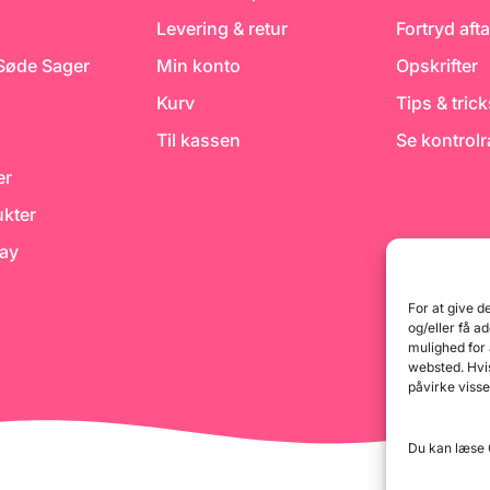
asseres
Levering & retur
Fortryd afta
an vaskes
s igen.
 Søde Sager
Min konto
Opskrifter
e praktisk
entagen
Kurv
Tips & tric
bruges
e med
Til kassen
Se kontrol
g formning
vor massen
er
kræver
og god
e
kter
e ved
day
jnisk
udenpå
For at give d
og kontrol
og/eller få a
mulighed for
websted. Hvis
n vaskes
fremstilling
påvirke visse
inde og
d 1 par
mostrik
Du kan læse G
10 stk)