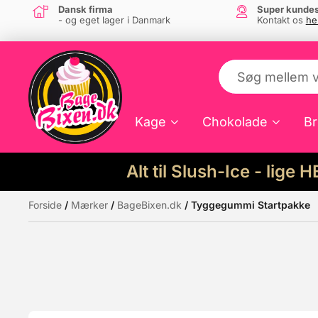
Dansk firma
Super kundes
- og eget lager i Danmark
Kontakt os
he
Kage
Chokolade
Br
Alt til Slush-Ice - lige 
Forside
/
Mærker
/
BageBixen.dk
/ Tyggegummi Startpakke
Måske kunne nogle af disse produkter hav