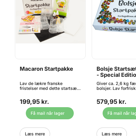
Macaron Startpakke
Bolsje Startsæ
- Special Editi
Lav de lækre franske
Giver ca. 2,6 kg f
il
fristelser med dette startsæt.
bolsjer. Lav forfris
g
Denne startpakke indeholder:
forårsbolsjer med d
- 1x Dobbeltsidet Silikone
komplette startsæt 
199,95 kr.
579,95 kr.
,
Bagemåtte til Macarons - 1x
bolsjefremstilling -
Macaron Mandelmel
Special Edition så
Bagemix, 300g - 6x Store
lager haves. Bemær
Få mail når lager
Få mail når la
praktiske
aromaerne udelukk
il
engangssprøjteposer - 1x
naturlige olier - in
Rundtylle til udsprøjtning - 3x
smag. Sættet indeh
Macado gaveæsker med
hvad du skal bruge
Læs mere
Læs mere