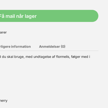
Få mail når lager
varer
rligere information
Anmeldelser (0)
du skal bruge, med undtagelse af flormelis, følger med i
et til brug i: bolsjer, glasur, frosting, kager, småkager, is og
tter engang-pipetter eller lignende til at dosere med. Gluten
herry