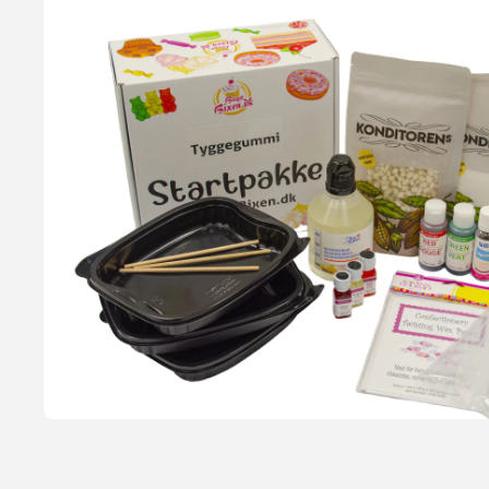
Bubble Gum Aroma, 3,7ml
Aromaer fra LorAnn Oils er 3-4 gange stærkere end almindelige s
konfekt. Kan også bruges til chokoladefremstilling. Bemærk at 
og sukkerfri.
24,95 kr.
Læg i kurv
Læs mere