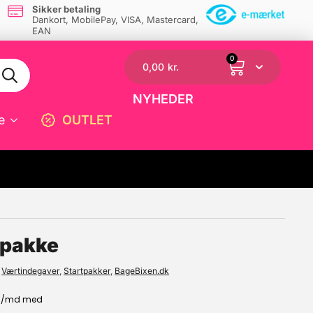
Sikker betaling
Dankort, MobilePay, VISA, Mastercard,
EAN
0
0,00
kr.
NYHEDER
e
OUTLET
☓
tpakke
,
Værtindegaver
,
Startpakker
,
BageBixen.dk