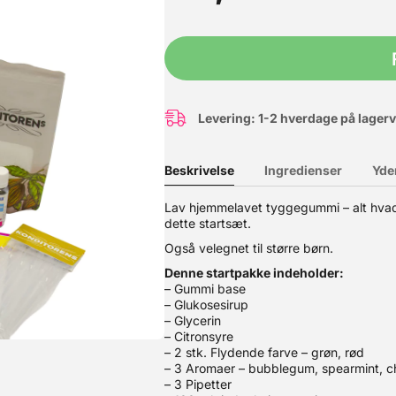
Levering: 1-2 hverdage på lager
Beskrivelse
Ingredienser
Yde
Lav hjemmelavet tyggegummi – alt hvad 
dette startsæt.
Også velegnet til større børn.
magsgivere, og er beregnet til professionelt brug. Aromaen er velegn
Denne startpakke indeholder:
produktet er stærkt smagsgivende, og derfor anbefaler vi at du beny
– Gummi base
– Glukosesirup
– Glycerin
– Citronsyre
– 2 stk. Flydende farve – grøn, rød
– 3 Aromaer – bubblegum, spearmint, c
– 3 Pipetter