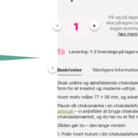
På vej på lage
skal påregne ca
dages leverin
(
læs mere
Levering: 1-2 hverdage på lager
Beskrivelse
Yderligere informatio
Skab unikke og iøjnefaldende chokolade
form for et kreativt og moderne udtryk.
-ice koncentrat med en lækker smag af sød citrus. Perfekt til va
mmelavede Slush ice eller saftevand med en intens smagsoplevelse.
Hvert motiv måler 77 × 56 mm, og arket
 vand Flasken indeholder 2 L koncentrat – hvilket giver ca. 12 L slu
Placer dit chokomærke i en chokoladef
et en holdbarhed på 9 måneder.
airbrush
– vi anbefaler at bruge chokola
chokolademærket, og du har nu et flot 
Sådan gør du – den lange version:
1. Polér hvert hulrum i din chokoladefo