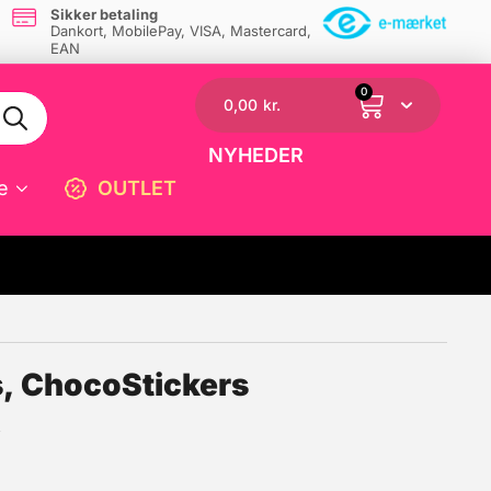
Sikker betaling
Dankort, MobilePay, VISA, Mastercard,
EAN
0
0,00
kr.
NYHEDER
e
OUTLET
☓
, ChocoStickers
s