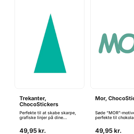
Trekanter,
Mor, ChocoSti
ChocoStickers
te
Perfekte til at skabe skarpe,
Søde “MOR”-motive
grafiske linjer på dine
perfekte til chokola
chokolader. Disse trekantede
mors dag eller som 
chokolademærker giver et
kærlig hilsen året 
49,95 kr.
49,95 kr.
moderne og elegant udtryk.
tekst måler 10 × 2