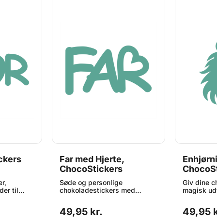
ckers
Far med Hjerte,
Enhjørn
ChocoStickers
ChocoSt
r,
Søde og personlige
Giv dine c
der til
chokoladestickers med
magisk ud
en lille
teksten FAR og et lille hjerte –
søde enhjø
rundt. Hver
perfekt til fars dag eller som
perfekt ti
49,95 kr.
49,95 k
6 mm, og
en kærlig hilsen året rundt.
temafester 