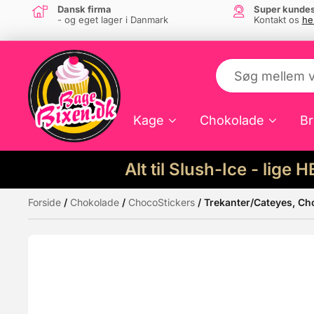
Dansk firma
Super kundes
- og eget lager i Danmark
Kontakt os
he
Kage
Chokolade
Br
Alt til Slush-Ice - lige 
Forside
/
Chokolade
/
ChocoStickers
/ Trekanter/Cateyes, Ch
Måske kunne nogle af disse produkter hav