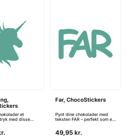
ing,
Far, ChocoStickers
M
ickers
C
hokolader et
Pynt dine chokolader med
S
tryk med disse
teksten FAR – perfekt som en
hj
rningemotiver –
personlig og sød hilsen til
e
l børnefødselsdage,
fars dag eller når du bare vil
h
r.
49,95 kr.
4
eller når
glæde ham. Hver sticker
c