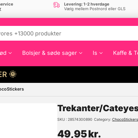
ervice
Levering: 1-2 hverdage
r
Vælg mellem Postnord eller GLS
ød
Bolsjer & søde sager
Is
Kaffe & T
HER 🌞
ocoStickers
e din interesse?
Trekanter/Cateyes
SKU
28574300890
Category
ChocoSticker
49,95
kr.