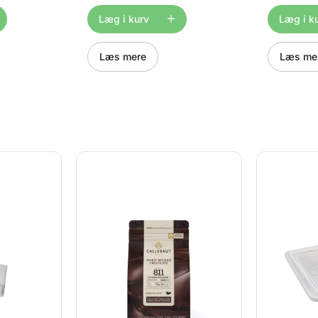
 stk.
Hver tekst måler 11 × 19 mm,
chokolader
rke i en
og arket indeholder 154 stk.
eventyrlig
Læg i kurv
Læg i k
rv
Placer dit chokomærke i en
mærke mål
r
chokoladeform - farv
og arket i
l eller
chokoladeformen for
Placer dit
Læs mere
Læs me
ler at
eksempel med pensel eller
chokoladef
ver fra
airbrush - vi anbefaler at
chokolade
rven har
bruge chokoladefarver fra
eksempel 
Roxy & Rich. Når farven har
airbrush - 
og du har
sat sig fjernes
bruge chok
dine
chokolademærket, og du har
Roxy & Ric
gør du -
nu et flot motiv på dine
sat sig fje
. Polér
chokolader. Sådan gør du -
chokolade
den lange version: 1. Polér
nu et flot 
ndigt med
hvert hulrum i din
chokolader
chokomærke
chokoladeform grundigt med
den lange v
t ned i
vat. 2. Tilføj dit chokomærke
hvert hulru
d pensel
og tryk mærket godt ned i
chokolade
 alle
formen med en hård pensel
vat. 2. Ti
r dit
eller en vatpind, så alle
og tryk mæ
detaljeret
luftbobler fjernes. Er dit
formen me
bruge en
chokomærke meget detaljeret
eller en va
" til at
kan du med fordel bruge en
luftbobler 
 folie fra
tynd "scriber needle" til at
chokomærk
 dit
fjerne overskydende folie fra
kan du med
nten sidde
mærket. Flappen på dit
tynd "scrib
ormen eller
chokomærke skal enten sidde
fjerne ove
, så
udover kanten på formen eller
mærket. Fl