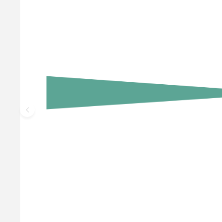
Slush-ice koncentrat - Blue, 2 L
Opdag den lækre, forfriskende smag af sommer med vores Slush
Vores koncentrat giver dig muligheden for at lave din egen hje
1 del koncentrat 5 dele vand Saftevand: 1 del koncentrat 8 dele
max. 20° C. Undgå direkte sollys. Efter åbning har koncentrat
99,95 kr.
Læg i kurv
Læs mere