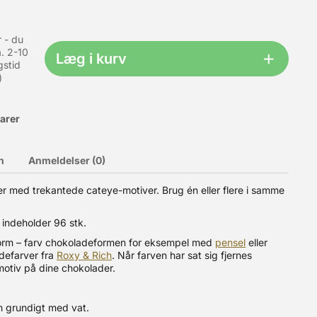
r - du
. 2-10
Læg i kurv
gstid
)
varer
n
Anmeldelser (0)
r med trekantede cateye-motiver. Brug én eller flere i samme
rme dage, hvor du ønsker en kølende og smagfuld oplevelse.
 Desuden er koncentratet azo fri. Blandingsforhold: Slush-ice:
 indeholder 96 stk.
sh ice eller 18 L saftevand. Koncentratet skal opbevares ved
orm – farv chokoladeformen for eksempel med
pensel
eller
defarver fra
Roxy & Rich
. Når farven har sat sig fjernes
motiv på dine chokolader.
rm grundigt med vat.