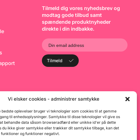
koncentrat - hvilket giver ca.
Tilmeld dig vores nyhedsbrev og
12 L slush ice eller 18 L
saftevand. Koncentratet skal
modtag gode tilbud samt
opbevares ved max. 20° C.
spændende produktnyheder
Undgå direkte sollys. Efter
åbning har koncentratet en
direkte i din indbakke.
le
holdbarhed på 9 måneder.
ks
Tilmeld
rapport
Vi elsker cookies - administrer samtykke
e bedste oplevelser bruger vi teknologier som cookies til at gemme
dgang til enhedsoplysninger. Samtykke til disse teknologier vil give os
 at behandle data såsom browseradfærd eller unikke id'er på dette
 du ikke giver samtykke eller trækker dit samtykke tilbage, kan det
 funktioner og funktioner negativt.