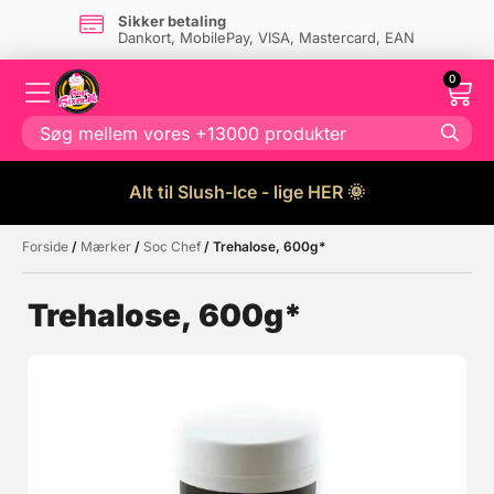
Sikker betaling
Dankort, MobilePay, VISA, Mastercard, EAN
0
Alt til Slush-Ice - lige HER 🌞
Forside
/
Mærker
/
Soc Chef
/ Trehalose, 600g*
Måske kunne nogle af disse
☓
produkter have din interesse?
Trehalose, 600g*