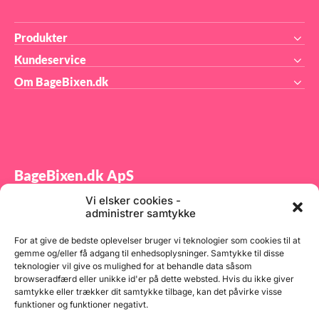
Produkter
Kundeservice
Om BageBixen.dk
BageBixen.dk ApS
Vi elsker cookies -
Tilmeld dig vores nyhedsbrev og modtag gode tilbud
administrer samtykke
samt spændende produktnyheder direkte i din
indbakke.
For at give de bedste oplevelser bruger vi teknologier som cookies til at
gemme og/eller få adgang til enhedsoplysninger. Samtykke til disse
teknologier vil give os mulighed for at behandle data såsom
browseradfærd eller unikke id'er på dette websted. Hvis du ikke giver
samtykke eller trækker dit samtykke tilbage, kan det påvirke visse
funktioner og funktioner negativt.