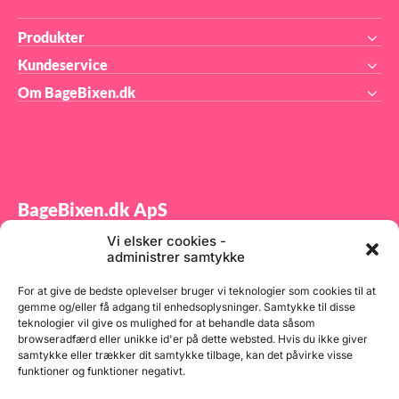
rat
 kg
cm,
Klæ
Produkter
0 g
mas
sky
Kundeservice
5 g
 kg
Om BageBixen.dk
0 g
0 g
 g
 kg
 g
 g
mel
BageBixen.dk ApS
0 g
kg
Vi elsker cookies -
 g
Tilmeld dig vores nyhedsbrev og modtag gode tilbud
kg
administrer samtykke
samt spændende produktnyheder direkte i din
0 g
 g
indbakke.
For at give de bedste oplevelser bruger vi teknologier som cookies til at
0 g
gemme og/eller få adgang til enhedsoplysninger. Samtykke til disse
830
teknologier vil give os mulighed for at behandle data såsom
r
browseradfærd eller unikke id'er på dette websted. Hvis du ikke giver
 kg
samtykke eller trækker dit samtykke tilbage, kan det påvirke visse
0 g
funktioner og funktioner negativt.
830
 g
Tilmeld