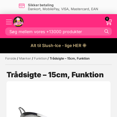
Sikker betaling
Dankort, MobilePay, VISA, Mastercard, EAN
0
Alt til Slush-Ice - lige HER 🌞
Forside
/
Mærker
/
Funktion
/ Trådsigte – 15cm, Funktion
Måske kunne nogle af disse
☓
produkter have din interesse?
Trådsigte – 15cm, Funktion