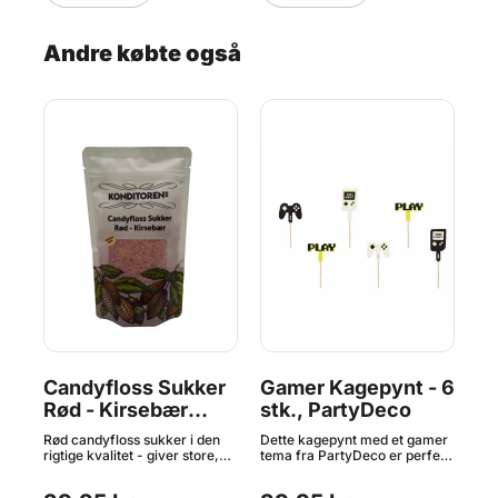
 at
Andre købte også
ver
ine
er
 en
Candyfloss Sukker
Gamer Kagepynt - 6
Bi
,
Rød - Kirsebær
stk., PartyDeco
st
Smag 250 g,
Rød candyfloss sukker i den
Dette kagepynt med et gamer
Det
Konditorens
rigtige kvalitet - giver store,
tema fra PartyDeco er perfekt
tem
fluffy og velsmagende
til at dekorere kager,
til
candyfloss, der sidder godt på
cupcakes og andre desserter.
cup