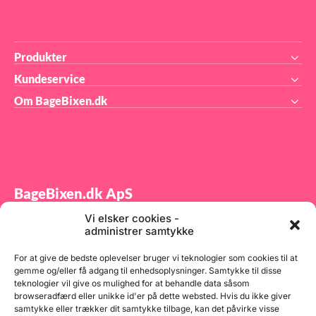
Produkter
Kundeservice
Om BageBixen.dk
BageBixen.dk ApS
Vi elsker cookies -
Tilmeld dig vores nyhedsbrev og modtag gode tilbud
administrer samtykke
samt spændende produktnyheder direkte i din
indbakke.
For at give de bedste oplevelser bruger vi teknologier som cookies til at
gemme og/eller få adgang til enhedsoplysninger. Samtykke til disse
teknologier vil give os mulighed for at behandle data såsom
browseradfærd eller unikke id'er på dette websted. Hvis du ikke giver
samtykke eller trækker dit samtykke tilbage, kan det påvirke visse