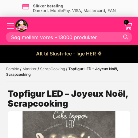
Sikker betaling
Dankort, MobilePay, VISA, Mastercard, EAN
0
Alt til Slush-Ice - lige HER 🌞
Forside
/
Mærker
/
ScrapCooking
/ Topfigur LED – Joyeux Noël,
Måske kunne nogle af disse
☓
Scrapcooking
produkter have din interesse?
Topfigur LED – Joyeux Noël,
Scrapcooking
Tilbud