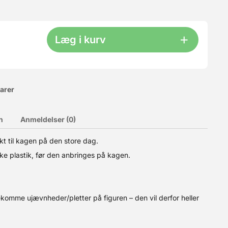
Læg i kurv
varer
n
Anmeldelser (0)
t til kagen på den store dag.
før den anbringes på kagen. Størrelse: ca. 15,5cm Materiale:
ke plastik, før den anbringes på kagen.
k med billedet.
komme ujævnheder/pletter på figuren – den vil derfor heller