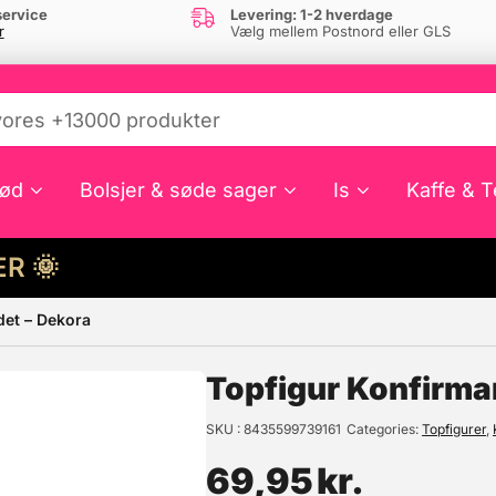
ervice
Levering: 1-2 hverdage
r
Vælg mellem Postnord eller GLS
ød
Bolsjer & søde sager
Is
Kaffe & T
HER 🌞
det – Dekora
e din interesse?
Topfigur Konfirma
SKU
8435599739161
Categories
Topfigurer
,
69,95
kr.