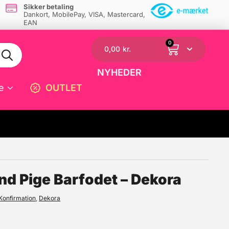
Sikker betaling
Dankort, MobilePay, VISA, Mastercard,
EAN
0
0,00
kr.
NYHEDER
e
OUTLET
☓
nd Pige Barfodet – Dekora
Konfirmation
,
Dekora