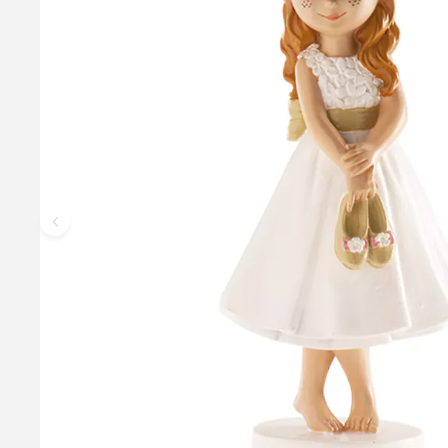
Topfigur Konfirmand Pige med Blomsterkrans - 
Smart konfirmand pige med blomsterkrans - perfekt til kagen på
plastbaseret. OBS: Da den er håndmalet, kan der forekomme ujæv
69,95 kr.
Læg i kurv
Læs mere