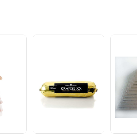
r nem
- den vil derfor heller ikke
Leveres m
. 16 cm
være identisk med billedet.
for nem pl
eret
16 cm Mate
r
Bemærk: F
betyder, at
håndmalet,
arve og
små variat
omme. Hver
detaljer k
 derfor
figur er un
afvige en 
n perfekte
produktbil
en
kagedekora
lfuld
mindeværdi
g!
konfirmati