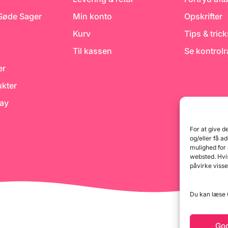
 Søde Sager
Min konto
Opskrifter
Kurv
Tips & tric
Til kassen
Se kontrol
er
kter
day
For at give d
og/eller få a
mulighed for
websted. Hvis
påvirke visse
Du kan læse G
Go