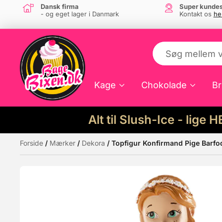
Dansk firma
Super kundes
- og eget lager i Danmark
Kontakt os
he
Kage
Chokolade
Br
Alt til Slush-Ice - lige 
Forside
/
Mærker
/
Dekora
/ Topfigur Konfirmand Pige Barfo
Måske kunne nogle af disse produkter hav