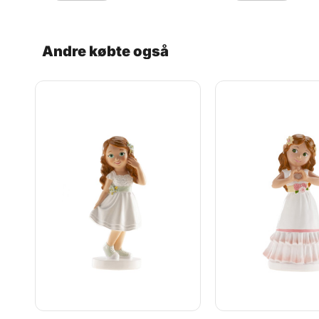
være identisk med billedet.
plastikunderlag fo
placering Højde: ca
Materiale: plastbas
Bemærk: Figuren e
Andre købte også
håndmalet, hvilket 
små variationer i f
detaljer kan forek
figur er unik og kan
afvige en smule fra
produktbilledet. De
kagedekoration til 
mindeværdig og sti
konfirmationsfejrin