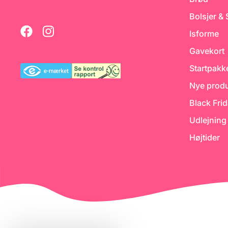
:
r
Bolsjer &
d
Isforme
.
Gavekort
.
Startpakk
Nye produ
Black Fri
Udlejning
Højtider