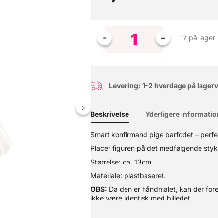
17 på lager
Levering: 1-2 hverdage på lager
Beskrivelse
Yderligere informatio
Dekora
Smart konfirmand pige barfodet – perfek
 den store dag. Placer figuren på det medfølgende stykke plastik, 
Placer figuren på det medfølgende styk
nheder/pletter på figuren - den vil derfor heller ikke være identis
Størrelse: ca. 13cm
Materiale: plastbaseret.
OBS:
Da den er håndmalet, kan der fore
ikke være identisk med billedet.