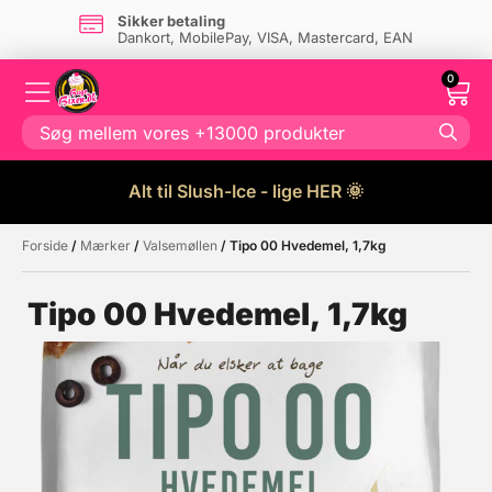
Sikker betaling
Dankort, MobilePay, VISA, Mastercard, EAN
0
Alt til Slush-Ice - lige HER 🌞
Forside
/
Mærker
/
Valsemøllen
/ Tipo 00 Hvedemel, 1,7kg
Måske kunne nogle af disse
☓
produkter have din interesse?
Tipo 00 Hvedemel, 1,7kg