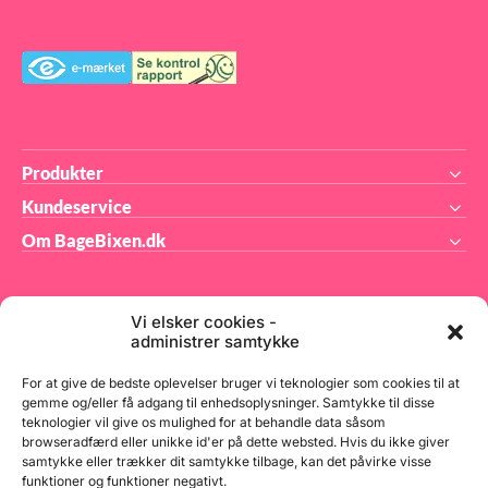
12 
cm 
Løf
ka
Dru
per
fun
kla
Produkter
Kundeservice
Om BageBixen.dk
Vi elsker cookies -
administrer samtykke
BageBixen.dk ApS
For at give de bedste oplevelser bruger vi teknologier som cookies til at
gemme og/eller få adgang til enhedsoplysninger. Samtykke til disse
teknologier vil give os mulighed for at behandle data såsom
Tilmeld dig vores nyhedsbrev og modtag gode tilbud
browseradfærd eller unikke id'er på dette websted. Hvis du ikke giver
samt spændende produktnyheder direkte i din
samtykke eller trækker dit samtykke tilbage, kan det påvirke visse
indbakke.
funktioner og funktioner negativt.