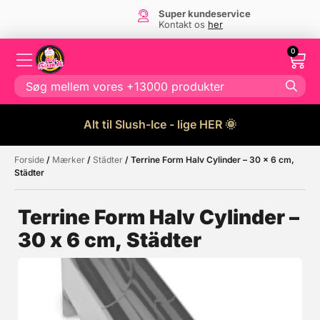
Super kundeservice
Kontakt os
her
0
Alt til Slush-Ice - lige HER 🌞
Forside
/
Mærker
/
Städter
/ Terrine Form Halv Cylinder – 30 x 6 cm,
Måske kunne nogle af disse
☓
Städter
produkter have din interesse?
Terrine Form Halv Cylinder –
30 x 6 cm, Städter