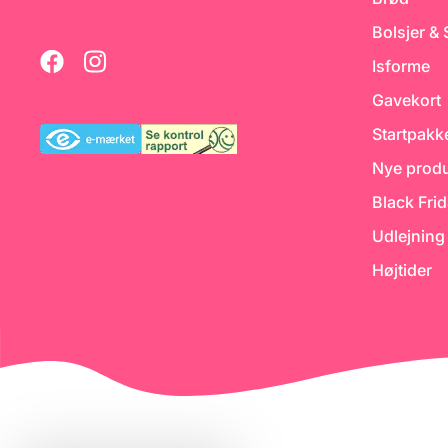
Bolsjer &
Isforme
Gavekort
Startpakk
Nye produ
Black Fri
Udlejning
Højtider