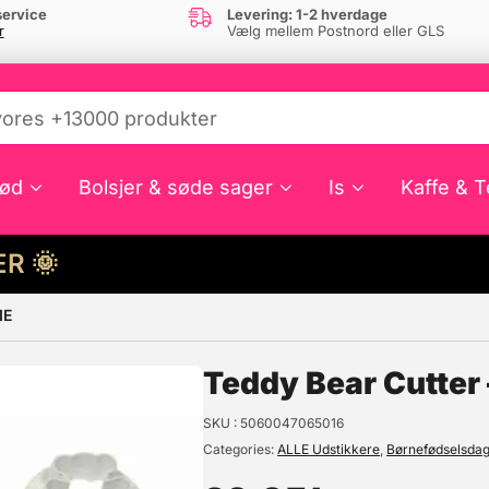
ervice
Levering: 1-2 hverdage
r
Vælg mellem Postnord eller GLS
ød
Bolsjer & søde sager
Is
Kaffe & T
HER 🌞
ME
e din interesse?
Teddy Bear Cutter
SKU
5060047065016
Categories
ALLE Udstikkere
,
Børnefødselsda