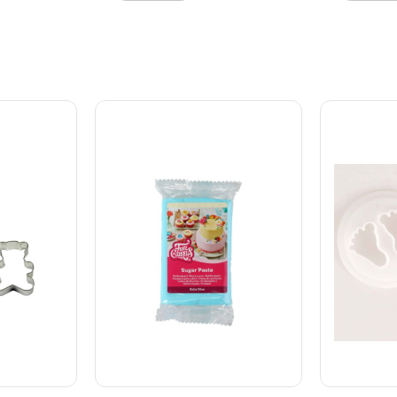
 smule
håndtere – selv for små
eren. Læg
hænder – og sikrer præcise
 fondant og
udskæringer hver gang.
 herefter
Ideelle til fondant, småkager
kker du vil
og kager. Udstikkerne måler
r stykker,
ca.: - Flagermus: 9,5 x 5 cm. -
 mave, ben,
Spøgelse: 5,4 x 2,7 cm. -
n figur - i
Græskar: 11 x 9,8 cm. -
elser.
Kranie: 6,3 x 7,6 cm.
QTftq3pOdGs
Rengøres nemt ved håndvask
i varmt sæbevand.