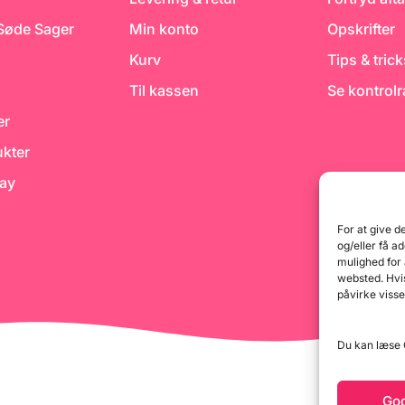
Blue Fondant
 Søde Sager
Min konto
Opskrifter
Kurv
Tips & tric
Til kassen
Se kontrol
er
kter
day
For at give d
og/eller få a
mulighed for
websted. Hvis
påvirke visse
Du kan læse G
Go