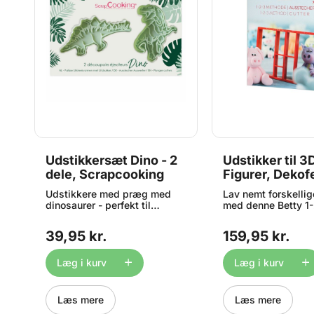
 -
Udstikkersæt Dino - 2
Udstikker til 3
dele, Scrapcooking
Figurer, Dekof
 i
Udstikkere med præg med
Lav nemt forskellig
g
dinosaurer - perfekt til
med denne Betty 1
r
dekorationer til kager og
Method Cutter. Me
cupcakes eller til småkager
udstikkeren kan du
39,95 kr.
159,95 kr.
med præg. Sættet indeholder
figurer, som altid 
2 stk. plunger udstikkere
størrelse. Der medf
(stempel-udstikkere).
lille hæfte på 50 s
Læg i kurv
Læg i kurv
Udstikkerne er lette at bruge
instruktioner til at
og giver et flot resultat. Brug
dyr. OBS: instrukti
f.eks. udstikkerne når du
kun på Tysk og Eng
Læs mere
Læs mere
arbejder med marcipan,
Sådan gør du: Rul d