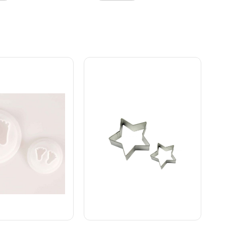
cm Stor: 6,3 x 8,4 x H 2,2 cm
Brug udstikkerne til at skabe
sjove, uhyggelige eller
nuttede monstre – ideelle til
børnefødselsdage, Halloween
eller kreative bageprojekter.
Dekorér dem med glasur,
farver og drys for at give dine
monstre masser af
personlighed! Et legende og
kreativt sæt for både små og
store bagetalenter.