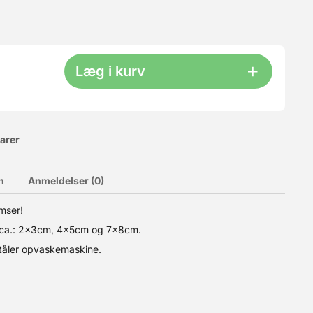
Læg i kurv
varer
n
Anmeldelser (0)
mser!
r ca.: 2x3cm, 4x5cm og 7x8cm.
g tåler opvaskemaskine.