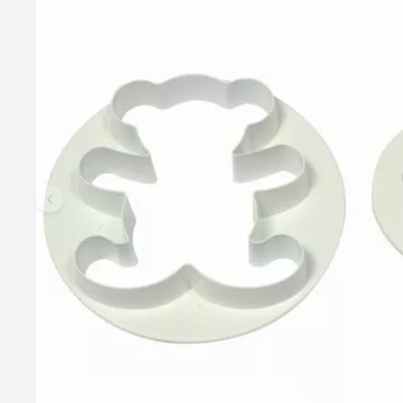
Snemand Udstikkere Sæt - 4,5+9,5cm, PME
Sæt med 2 flotte udstikkere i metal fra PME Måler ca. 2,5 x 4,
19,95 kr.
Læg i kurv
Læs mere