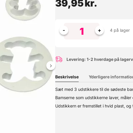
39,95
kr.
4 på lager
Levering: 1-2 hverdage på lager
Beskrivelse
Yderligere informatio
5 og 5,5 x 9,5 cm Materiale: Metal Tåler ikke opvaskemaskine
Sæt med 3 udstikkere til de sødeste ba
Bamserne som udstikkerne laver, måle
Udstikkern er fremstillet i hvid plast, o