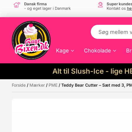
Dansk firma
Super kundes
- og eget lager i Danmark
Kontakt os
he
Kage
Chokolade
Br
Alt til Slush-Ice - lige 
Forside
/
Mærker
/
PME
/ Teddy Bear Cutter – Sæt med 3, P
Måske kunne nogle af disse produkter hav