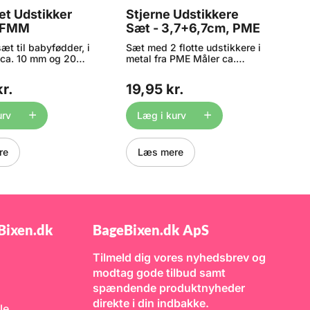
et Udstikker
Stjerne Udstikkere
H
- FMM
Sæt - 3,7+6,7cm, PME
-
æt til babyfødder, i
Sæt med 2 flotte udstikkere i
S
 ca. 10 mm og 20
metal fra PME Måler ca.
m
de til f.eks
3,7x3,7 og 6,7x6,7 cm
3
, barnedåb eller 1
Materiale: Metal Tåler ikke
M
r.
19,95 kr.
1
lsdag. Brug f.eks.
opvaskemaskine
o
e ved fremstilling
r, bordkort eller
urv
Læg i kurv
tion på kager.
jledning vedlagt.
re
Læs mere
Bixen.dk
BageBixen.dk ApS
Tilmeld dig vores nyhedsbrev og
modtag gode tilbud samt
spændende produktnyheder
direkte i din indbakke.
le