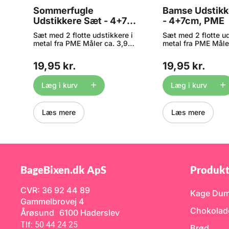
Sommerfugle
Bamse Udstikk
Udstikkere Sæt - 4+7
- 4+7cm, PME
cm, PME
Sæt med 2 flotte udstikkere i
Sæt med 2 flotte ud
e
metal fra PME Måler ca. 3,9 x
metal fra PME Måler
d,
3,1 og 6,8 x 5,5 cm Materiale:
3,8 og 7 x 6,6 cm M
Metal Tåler ikke
Metal Tåler ikke
19,95 kr.
19,95 kr.
g.
opvaskemaskine
opvaskemaskine
Læg i kurv
Læg i kurv
r
Læs mere
Læs mere
BageBixen.dk ApS
Produkt
CVR: 36 92 44 89
Kage Du
g
Gammelbrovej 4
Chokolad
Årøsund 6100 Haderslev
Tlf: 50 44 24 25
Brød