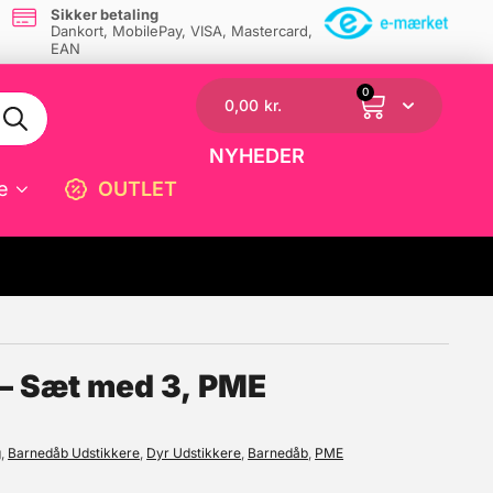
Sikker betaling
Dankort, MobilePay, VISA, Mastercard,
EAN
0
0,00
kr.
NYHEDER
e
OUTLET
☓
 – Sæt med 3, PME
g
,
Barnedåb Udstikkere
,
Dyr Udstikkere
,
Barnedåb
,
PME