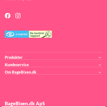
t
65
Produkter
Kundeservice
Om BageBixen.dk
BageBixen.dk ApS