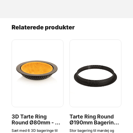
Relaterede produkter
3D Tarte Ring
Tarte Ring Round
3D
Round Ø80mm - 6
Ø190mm Bagering,
R
stk. Bageringe,
Silikomart
Ba
Sæt med 6 3D bageringe til
Stor bagering til mørdej og
3D 