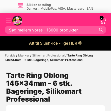
Sikker betaling
Dankort, MobilePay, VISA, Mastercard, EAN
0
Alt til Slush-Ice - lige HER 🌞
Forside
/
Mærker
/
Silikomart Professional
/ Tarte Ring Oblong
Måske kunne nogle af disse
☓
146x34mm – 6 stk. Bageringe, Silikomart Professional
produkter have din interesse?
Tarte Ring Oblong
146x34mm – 6 stk.
Tilbud
Bageringe, Silikomart
Professional