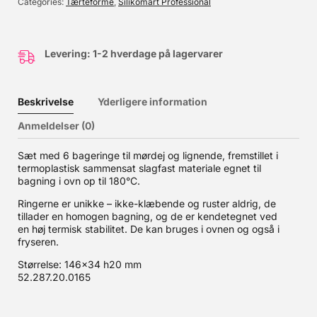
Categories
Tærteforme
,
Silikomart Professional
Levering: 1-2 hverdage på lagervarer
Beskrivelse
Yderligere information
Anmeldelser (0)
Sæt med 6 bageringe til mørdej og lignende, fremstillet i
termoplastisk sammensat slagfast materiale egnet til
bagning i ovn op til 180°C.
Ringerne er unikke – ikke-klæbende og ruster aldrig, de
tillader en homogen bagning, og de er kendetegnet ved
en høj termisk stabilitet. De kan bruges i ovnen og også i
fryseren.
Størrelse: 146×34 h20 mm
52.287.20.0165