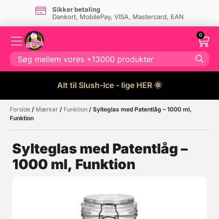
Sikker betaling
Dankort, MobilePay, VISA, Mastercard, EAN
0
Alt til Slush-Ice - lige HER 🌞
Forside
/
Mærker
/
Funktion
/ Sylteglas med Patentlåg – 1000 ml,
Måske kunne nogle af disse
☓
Funktion
produkter have din interesse?
Sylteglas med Patentlåg –
1000 ml, Funktion