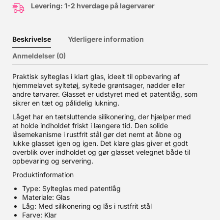
Levering: 1-2 hverdage på lagervarer
Beskrivelse
Yderligere information
Anmeldelser (0)
Praktisk sylteglas i klart glas, ideelt til opbevaring af
hjemmelavet syltetøj, syltede grøntsager, nødder eller
andre tørvarer. Glasset er udstyret med et patentlåg, som
sikrer en tæt og pålidelig lukning.
Låget har en tætsluttende silikonering, der hjælper med
at holde indholdet friskt i længere tid. Den solide
låsemekanisme i rustfrit stål gør det nemt at åbne og
lukke glasset igen og igen. Det klare glas giver et godt
overblik over indholdet og gør glasset velegnet både til
opbevaring og servering.
Produktinformation
Type: Sylteglas med patentlåg
Materiale: Glas
Låg: Med silikonering og lås i rustfrit stål
Farve: Klar