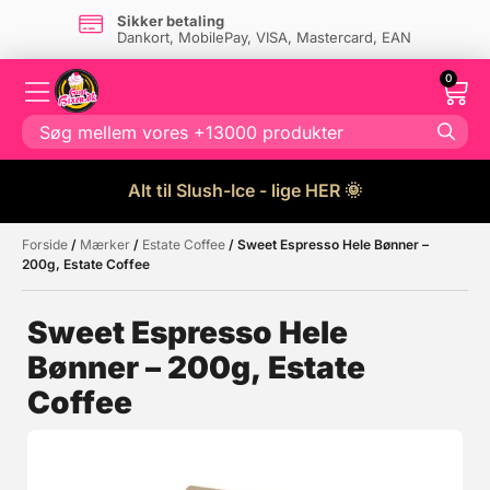
Sikker betaling
Dankort, MobilePay, VISA, Mastercard, EAN
0
Alt til Slush-Ice - lige HER 🌞
Forside
/
Mærker
/
Estate Coffee
/ Sweet Espresso Hele Bønner –
Måske kunne nogle af disse
☓
200g, Estate Coffee
produkter have din interesse?
Sweet Espresso Hele
Bønner – 200g, Estate
Coffee