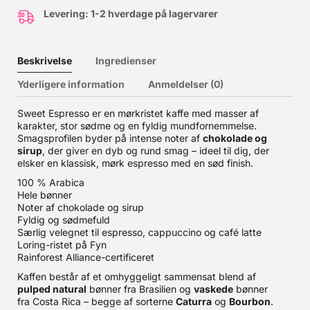
Levering: 1-2 hverdage på lagervarer
Beskrivelse
Ingredienser
Yderligere information
Anmeldelser (0)
Sweet Espresso er en mørkristet kaffe med masser af
karakter, stor sødme og en fyldig mundfornemmelse.
Smagsprofilen byder på intense noter af
chokolade og
sirup
, der giver en dyb og rund smag – ideel til dig, der
elsker en klassisk, mørk espresso med en sød finish.
100 % Arabica
Hele bønner
Noter af chokolade og sirup
Fyldig og sødmefuld
Særlig velegnet til espresso, cappuccino og café latte
Loring-ristet på Fyn
Rainforest Alliance-certificeret
Kaffen består af et omhyggeligt sammensat blend af
pulped natural
bønner fra Brasilien og
vaskede
bønner
fra Costa Rica – begge af sorterne
Caturra
og
Bourbon
.