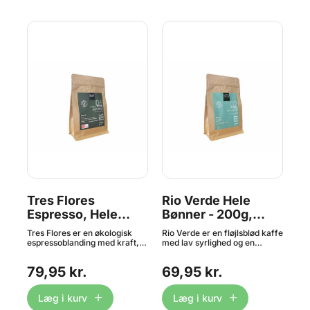
Tres Flores
Rio Verde Hele
L
Espresso, Hele
Bønner - 200g,
Bø
Bønner - 200g,
Estate Coffee
Es
Tres Flores er en økologisk
Rio Verde er en fløjlsblød kaffe
Los
Estate Coffee
er
espressoblanding med kraft,
med lav syrlighed og en
kaf
sødme og elegance – særligt
behageligt rund smag. Delikat
en 
velegnet til café latte, cortado
fylde og uhyre fine aromaer
Sma
79,95 kr.
69,95 kr.
6
e,
og klassisk espresso.
henleder tankerne på
fru
Smagsprofilen byder på dybe
ahornsirup, pecannødder og
båd
frugtige noter og florale
mørk chokolade. 100 %
dig
Læg i kurv
Læg i kurv
topnoter, uden antydning af
Arabica Hele bønner Noter af
ele