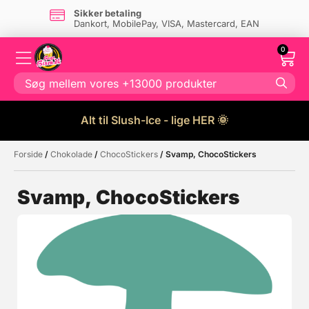
Sikker betaling
Dankort, MobilePay, VISA, Mastercard, EAN
0
Alt til Slush-Ice - lige HER 🌞
Forside
/
Chokolade
/
ChocoStickers
/ Svamp, ChocoStickers
Måske kunne nogle af disse
☓
produkter have din interesse?
Svamp, ChocoStickers