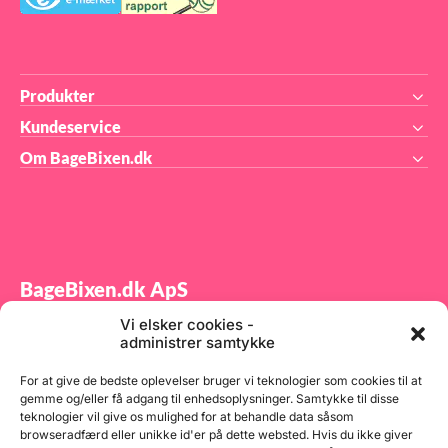
-40°C til +60°C Egnet til
direkte kontakt med
fødevarer: Ja
Produkter
Kundeservice
Om BageBixen.dk
BageBixen.dk ApS
Vi elsker cookies -
Tilmeld dig vores nyhedsbrev og modtag gode tilbud
administrer samtykke
samt spændende produktnyheder direkte i din
indbakke.
For at give de bedste oplevelser bruger vi teknologier som cookies til at
gemme og/eller få adgang til enhedsoplysninger. Samtykke til disse
teknologier vil give os mulighed for at behandle data såsom
browseradfærd eller unikke id'er på dette websted. Hvis du ikke giver