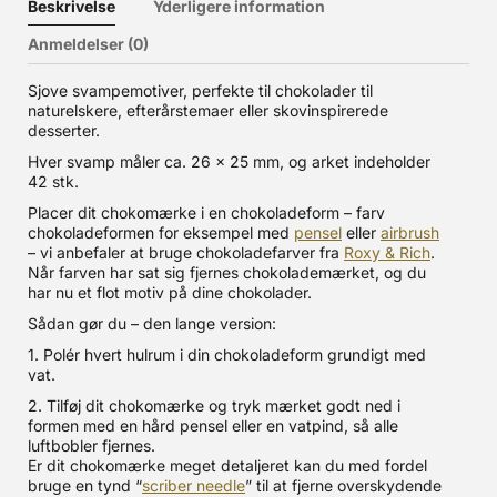
Beskrivelse
Yderligere information
Anmeldelser (0)
Sjove svampemotiver, perfekte til chokolader til
naturelskere, efterårstemaer eller skovinspirerede
desserter.
Hver svamp måler ca. 26 × 25 mm, og arket indeholder
42 stk.
Placer dit chokomærke i en chokoladeform – farv
chokoladeformen for eksempel med
pensel
eller
airbrush
– vi anbefaler at bruge chokoladefarver fra
Roxy & Rich
.
Når farven har sat sig fjernes chokolademærket, og du
har nu et flot motiv på dine chokolader.
Sådan gør du – den lange version:
1. Polér hvert hulrum i din chokoladeform grundigt med
vat.
2. Tilføj dit chokomærke og tryk mærket godt ned i
formen med en hård pensel eller en vatpind, så alle
luftbobler fjernes.
Er dit chokomærke meget detaljeret kan du med fordel
bruge en tynd “
scriber needle
” til at fjerne overskydende