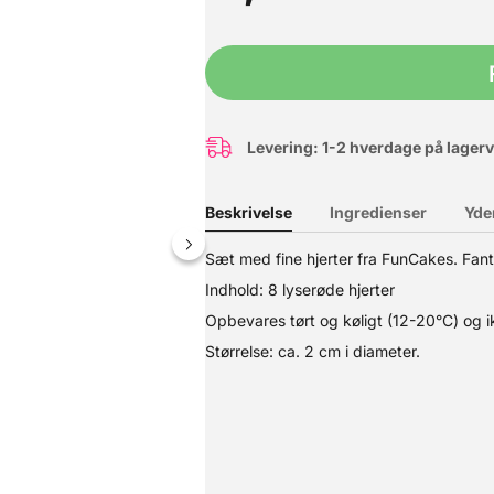
Levering: 1-2 hverdage på lager
Beskrivelse
Ingredienser
Yde
Sæt med fine hjerter fra FunCakes. Fant
Indhold: 8 lyserøde hjerter
Opbevares tørt og køligt (12-20°C) og ikk
ienske Decora. Hjerterne kan bruges til dekoration af kager, cupca
 og 3,5 cm
Størrelse: ca. 2 cm i diameter.