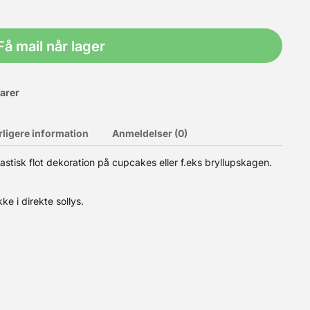
Få mail når lager
varer
rligere information
Anmeldelser (0)
astisk flot dekoration på cupcakes eller f.eks bryllupskagen.
e i direkte sollys.
kes, cookies og andre søde sager. Sæt evt. blomsterne fast med