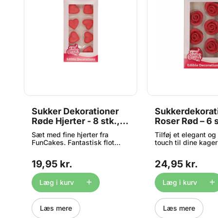
Sukker Dekorationer
Sukkerdekorat
Røde Hjerter - 8 stk.,
Roser Rød – 6 s
FunCakes
FunCakes
Sæt med fine hjerter fra
Tilføj et elegant o
FunCakes. Fantastisk flot
touch til dine kage
.
dekoration på cupcakes eller
disse smukke røde 
f.eks bryllupskagen. Indhold:
FunCakes. De færd
19,95 kr.
24,95 kr.
8 røde hjerter Opbevares tørt
sukkerdekorationer
og køligt (12-20°C) og ikke i
nemt at skabe et fl
direkte sollys. Størrelse: ca. 2
professionelt udtr
Læg i kurv
Læg i kurv
cm i diameter.
kager, cupcakes og
Placer roserne dire
kage i en dekorativ
Læs mere
Læs mere
opsætning, eller b