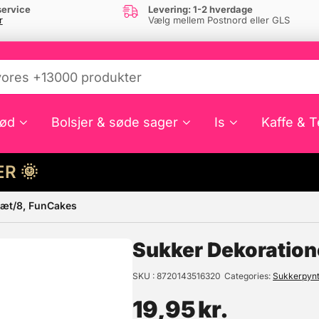
ervice
Levering: 1-2 hverdage
r
Vælg mellem Postnord eller GLS
ød
Bolsjer & søde sager
Is
Kaffe & T
HER 🌞
sæt/8, FunCakes
e din interesse?
Sukker Dekoration
SKU
8720143516320
Categories
Sukkerpynt
19,95
kr.