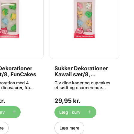
Dekorationer
Sukker Dekorationer
S
t/8, FunCakes
Kawaii sæt/8,
B
FunCakes
F
koration med 4
Giv dine kager og cupcakes
S
 dinosaurer, fra
et sødt og charmerende
b
 Fantastisk på
udtryk med dette kawaii-
F
cakes og cookies -
inspirerede sæt
k
r.
29,95 kr.
3
ørnefødselsdag eller
sukkerdekorationer fra
t
t. Indhold: 8 stk.
FunCakes! Perfekt til
el
 x 2 cm i diameter.
børnefødselsdage,
st
urv
Læg i kurv
temafester eller når dine
d
bagværk bare skal være
ekstra nuttede. Anvend dem
re
Læs mere
på kager, cupcakes eller