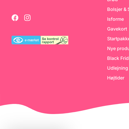
Bolsjer &
Isforme
Gavekort
Startpakk
Nye produ
Black Fri
Udlejning
Højtider