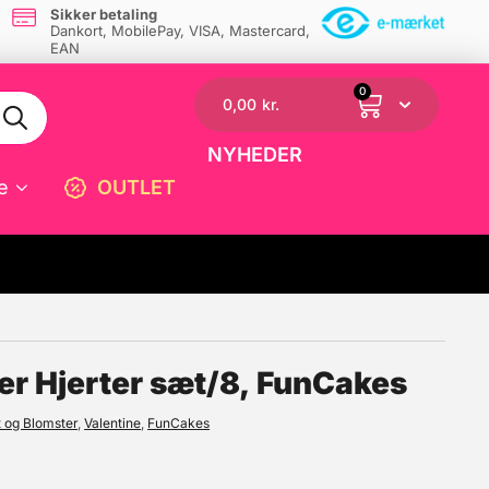
Sikker betaling
Dankort, MobilePay, VISA, Mastercard,
EAN
0
0,00
kr.
NYHEDER
e
OUTLET
☓
er Hjerter sæt/8, FunCakes
 og Blomster
,
Valentine
,
FunCakes