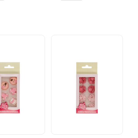
småkager – fx oven på
smørcreme eller i royal icing –
og skab et gennemført tema
på ingen tid. Sættet
indeholder i alt 8
dekorationer: 2 skyer 2 katte
2 blæksprutter 2 stjerner 2
elefanter Ideel til kawaii-
fester, børnefødselsdage eller
som en sød finish på dine
hjemmelavede lækkerier!