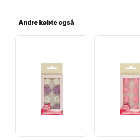
sammen med royal 
småkager for et ge
tema. De er perfekte
særlige anledning
Andre købte også
Valentinsdag, Mors
bryllupper, hvor de
gør hele forskellen.
Produktdetaljer:
Færdiglavede
sukkerdekorationer 
kager, cupcakes og
Perfekte til Valent
Mors Dag og bryll
med 6 røde roser Må
ca. 3 cm En nem og
løsning, når du vil l
bagværk til næste 