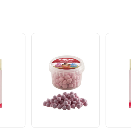
icing på
sammen med royal icing på
nnemført
småkager for et gennemført
 til
tema. De er perfekte til
er som
særlige anledninger som
 Dag eller
Valentinsdag, Mors Dag eller
taljerne
bryllupper, hvor detaljerne
gør hele forskellen.
Produktdetaljer:
Færdiglavede
Ideelle til
sukkerdekorationer Ideelle til
 cookies
kager, cupcakes og cookies
insdag,
Perfekte til Valentinsdag,
upper Sæt
Mors Dag og bryllupper Sæt
l pr. rose:
med 6 hvide roser Mål pr.
 elegant
rose: ca. 3 cm En nem og
øfte dine
elegant løsning, når du vil
niveau.
løfte dine bagværk til næste
niveau.