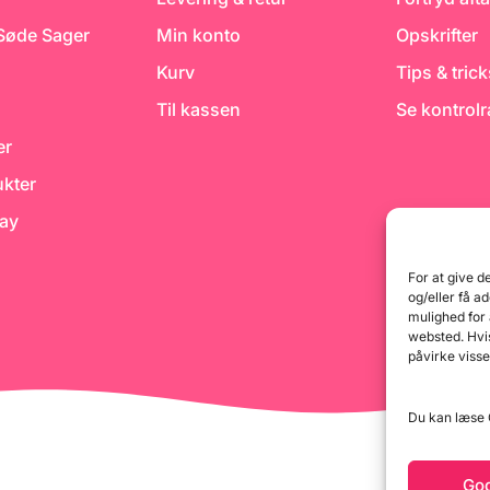
 Søde Sager
Min konto
Opskrifter
Kurv
Tips & tric
Til kassen
Se kontrol
er
kter
day
For at give d
og/eller få a
mulighed for
websted. Hvis
påvirke visse
Du kan læse G
Go