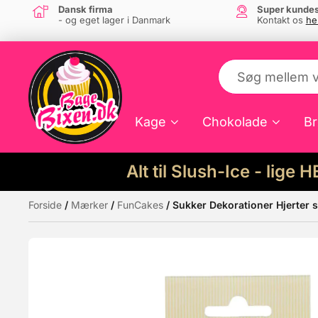
Dansk firma
Super kundes
- og eget lager i Danmark
Kontakt os
he
Kage
Chokolade
Br
Alt til Slush-Ice - lige 
Forside
/
Mærker
/
FunCakes
/ Sukker Dekorationer Hjerter 
Måske kunne nogle af disse produkter hav