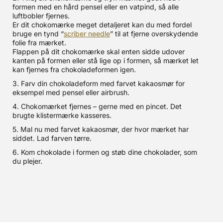
formen med en hård pensel eller en vatpind, så alle
luftbobler fjernes.
Er dit chokomærke meget detaljeret kan du med fordel
bruge en tynd “
scriber needle
” til at fjerne overskydende
folie fra mærket.
Flappen på dit chokomærke skal enten sidde udover
kanten på formen eller stå lige op i formen, så mærket let
kan fjernes fra chokoladeformen igen.
3. Farv din chokoladeform med farvet kakaosmør for
eksempel med pensel eller airbrush.
4. Chokomærket fjernes – gerne med en pincet. Det
brugte klistermærke kasseres.
5. Mal nu med farvet kakaosmør, der hvor mærket har
siddet. Lad farven tørre.
6. Kom chokolade i formen og støb dine chokolader, som
du plejer.