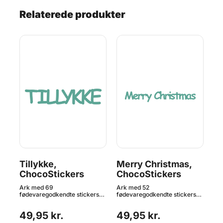
Relaterede produkter
Tillykke,
Merry Christmas,
Ah
ChocoStickers
ChocoStickers
C
Ark med 69
Ark med 52
Ar
s
fødevaregodkendte stickers
fødevaregodkendte stickers
fød
med teksten TILLYKKE. Lav
med motiv af teksten "Merry
med
chokolader til fødselsdagen,
Christmas" - perfekt til jul.
Hve
49,95 kr.
49,95 kr.
4
5,4
jubilæet, konfirmationen eller
Klistermærkerne måler 63 x
x 
brylluppet. Hvert klistermærke
10 mm og passer godt til
cho