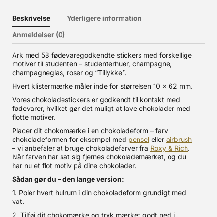
Beskrivelse
Yderligere information
Anmeldelser (0)
Ark med 58 fødevaregodkendte stickers med forskellige
motiver til studenten – studenterhuer, champagne,
champagneglas, roser og “Tillykke”.
Hvert klistermærke måler inde for størrelsen 10 x 62 mm.
Vores chokoladestickers er godkendt til kontakt med
fødevarer, hvilket gør det muligt at lave chokolader med
flotte motiver.
Placer dit chokomærke i en chokoladeform – farv
chokoladeformen for eksempel med
pensel
eller
airbrush
– vi anbefaler at bruge chokoladefarver fra
Roxy & Rich
.
Når farven har sat sig fjernes chokolademærket, og du
har nu et flot motiv på dine chokolader.
Sådan gør du – den lange version:
1. Polér hvert hulrum i din chokoladeform grundigt med
vat.
2. Tilføj dit chokomærke og tryk mærket godt ned i