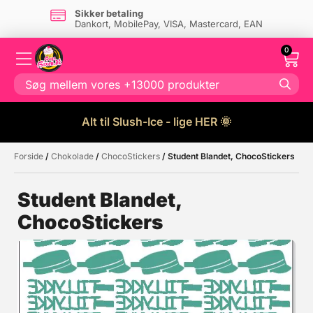
Sikker betaling
Dankort, MobilePay, VISA, Mastercard, EAN
0
Alt til Slush-Ice - lige HER 🌞
Forside
/
Chokolade
/
ChocoStickers
/ Student Blandet, ChocoStickers
Måske kunne nogle af disse
☓
produkter have din interesse?
Student Blandet,
ChocoStickers