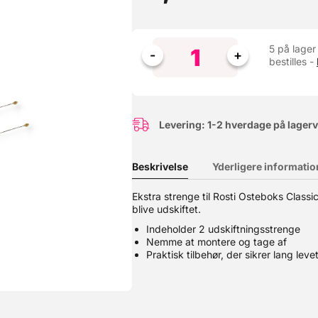
5 på lager
bestilles -
Levering: 1-2 hverdage på lager
Beskrivelse
Yderligere informatio
Ekstra strenge til Rosti Osteboks Classic
blive udskiftet.
-ice koncentrat med en lækker smag af sød citrus. Perfekt til va
mmelavede Slush ice eller saftevand med en intens smagsoplevelse.
Indeholder 2 udskiftningsstrenge
 vand Flasken indeholder 2 L koncentrat – hvilket giver ca. 12 L slu
Nemme at montere og tage af
et en holdbarhed på 9 måneder.
Praktisk tilbehør, der sikrer lang lev