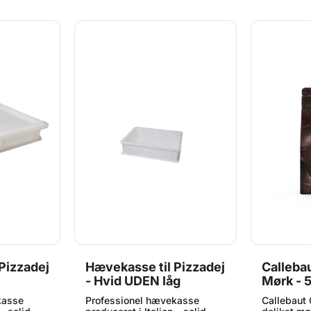
r den
nem vedligeholdelse. Den
fungerer d
 og bevarer
varme Humus-farve matcher
du skærer
design.
Rosti Classic-seriens design
automatis
al
og tilføjer et naturligt og
skive altid
 Classic
stilrent udtryk til dit køkken.
praktiske
id
Egenskaber: Original
nemt for b
ærkt
reservedel til Rosti Classic
at bruge 
evetid
osteboks Farve: Humus
Skærestre
 rengøre
Fremstillet i robust,
efter beho
rengøringsvenligt materiale
holder i m
iv din
Nem at udskifte og
Hygiejnis
oks nyt liv
vedligeholde Udskift den
servering i
elle og
gamle skærerarm, og bevar
osteskærer
både funktion og æstetik i din
streng Hol
Rosti Classic osteboks med
altid klar 
denne reservedel i farven
den funkti
Humus.
Et uundvær
køkkenet, 
funktional
et enkelt 
skæretråd
Pizzadej
Hævekasse til Pizzadej
Calleba
- Hvid UDEN låg
Mørk - 
kg
kasse
Professionel hævekasse
Callebaut 