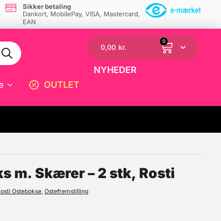
Sikker betaling
Dankort, MobilePay, VISA, Mastercard,
EAN
0
0,00
kr.
NYHEDER
e
OUTLET
☓
s m. Skærer – 2 stk, Rosti
osti Ostebokse
,
Ostefremstilling