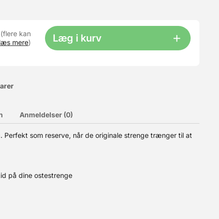
 (flere kan
Læg i kurv
læs mere
)
varer
n
Anmeldelser (0)
. Perfekt som reserve, når de originale strenge trænger til at
rme dage, hvor du ønsker en kølende og smagfuld oplevelse.
 Desuden er koncentratet azo fri. Blandingsforhold: Slush-ice:
sh ice eller 18 L saftevand. Koncentratet skal opbevares ved
etid på dine ostestrenge