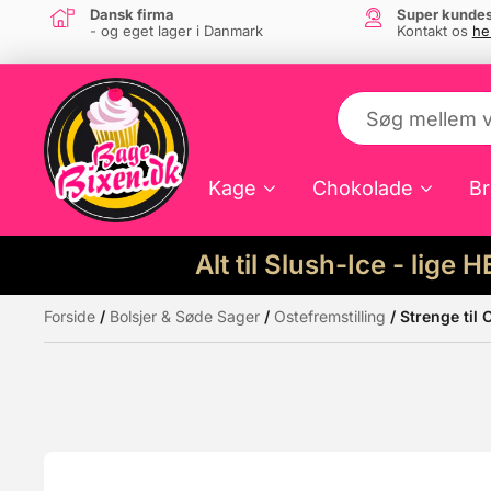
Dansk firma
Super kundes
- og eget lager i Danmark
Kontakt os
he
Kage
Chokolade
Br
Alt til Slush-Ice - lige 
Forside
/
Bolsjer & Søde Sager
/
Ostefremstilling
/ Strenge til 
Måske kunne nogle af disse produkter hav