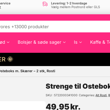
ervice
Levering: 1-2 hverdage
r
Vælg mellem Postnord eller GLS
ød
Bolsjer & søde sager
Is
Kaffe & T
HER 🌞
Osteboks m. Skærer – 2 stk, Rosti
e din interesse?
Strenge til Ostebok
SKU
5722000341000
Categories
Alt Rosti
,
R
49,95
kr.