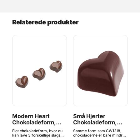
Relaterede produkter
Modern Heart
Små Hjerter
Lo
Chokoladeform,
Chokoladeform,
C
Chocolate World
Chocolate World
C
m
Flot chokoladeform, hvor du
Samme form som CW1218,
Pro
ld.
kan lave 3 forskellige slags
chokoladerne er bare mindre.
fra
små hjerter. Professionel
Professionel chokoladeform
Fre