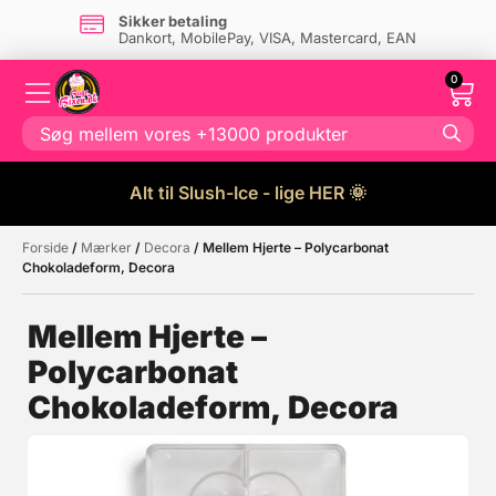
Sikker betaling
Dankort, MobilePay, VISA, Mastercard, EAN
0
Alt til Slush-Ice - lige HER 🌞
Forside
/
Mærker
/
Decora
/ Mellem Hjerte – Polycarbonat
Måske kunne nogle af disse
☓
Chokoladeform, Decora
produkter have din interesse?
Mellem Hjerte –
Polycarbonat
Tilbud
Chokoladeform, Decora