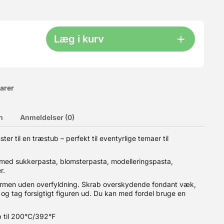
Læg i kurv
varer
n
Anmeldelser (0)
r til en træstub – perfekt til eventyrlige temaer til
sentation af dåbskage, stabelkage, tærte, cupcakes m.m. Dette
aftørres med en fugtig klud. Brug evt. BageBixen’s gode
med sukkerpasta, blomsterpasta, modelleringspasta,
r.
ormen uden overfyldning. Skrab overskydende fondant væk,
og tag forsigtigt figuren ud. Du kan med fordel bruge en
 til 200°C/392°F