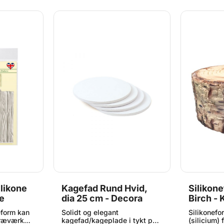
n. Formen
bruge en smule majsmel for
figuren ud
ine og ovn
at lette udtagningen. Formen
bruge en s
 Katy Sue-
tåler opvaskemaskine og ovn
at lette u
op til 200°C/392°F Katy Sue-
tåler opv
ilikone og
formene er lavet af
op til 200
es egen
fødevaregodkendt silikone og
formene er
ien.
fremstilles på deres egen
fødevarego
fabrik i Storbritannien.
fremstille
Størrelse på koglerne: Large:
fabrik i St
ca. 4,8 x 2,7 cm. Medium: ca.
ca. 4 x 4,
4,2 x 2,2 cm. Small: ca. 3,2 x
1,8 cm.
likone
Kagefad Rund Hvid,
Silikone
e
dia 25 cm - Decora
Birch - 
eform kan
Solidt og elegant
Silikonefor
 træværk
kagefad/kageplade i tykt pap
(silicium) 