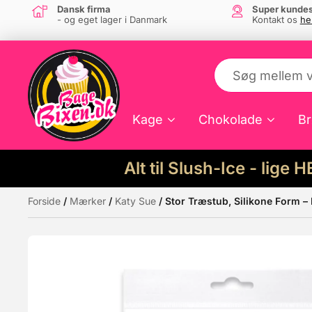
Dansk firma
Super kundes
- og eget lager i Danmark
Kontakt os
he
Kage
Chokolade
Br
Alt til Slush-Ice - lige 
Forside
/
Mærker
/
Katy Sue
/ Stor Træstub, Silikone Form –
Måske kunne nogle af disse produkter hav