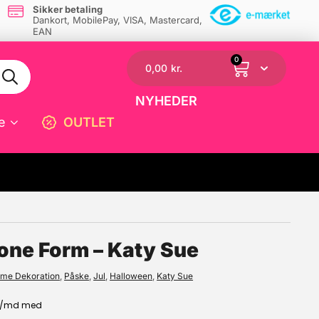
Sikker betaling
Dankort, MobilePay, VISA, Mastercard,
EAN
0
0,00
kr.
NYHEDER
e
OUTLET
☓
kone Form – Katy Sue
rme Dekoration
,
Påske
,
Jul
,
Halloween
,
Katy Sue