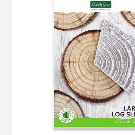
Kagefad Rund Hvid, dia 45 cm - Decora
Solidt og elegant kagefad/kageplade i tykt pap i farven hvid me
kage fad er tykt nok til at kunne bære selv de tungeste kager.
kagepap under kagen, så undgår du at skære i fadet. Mål: dia. 4
89,95 kr.
Læg i kurv
Læs mere