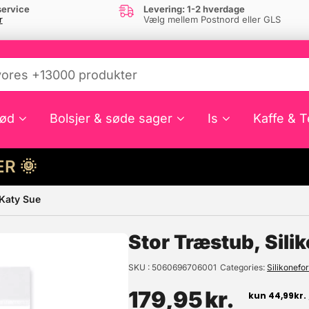
ervice
Levering: 1-2 hverdage
r
Vælg mellem Postnord eller GLS
ød
Bolsjer & søde sager
Is
Kaffe & T
HER 🌞
 Katy Sue
e din interesse?
Stor Træstub, Sili
SKU
5060696706001
Categories
Silikonefo
179,95
kr.