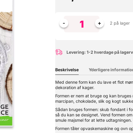
2 på lager
Levering: 1-2 hverdage på lager
Beskrivelse
Yderligere informatio
Med denne form kan du lave et flot mønste
dekoration af kager.
d en lille struktur i overfladen fra italienske Decora. Flot til præ
 Kagefadet kan anvendes flere gange ved normal brug, blot det kun 
Formen er nem at bruge og kan bruges 
5 cm, 1,2 cm tyk. Antal: 1 stk.
marcipan, chokolade, slik og kogt sukke
Sådan bruges formen: skub fondant i f
så du kan se designet. Vend formen om 
smule majsmel for at lette udtagningen.
Formen tåler opvaskemaskine og ovn op