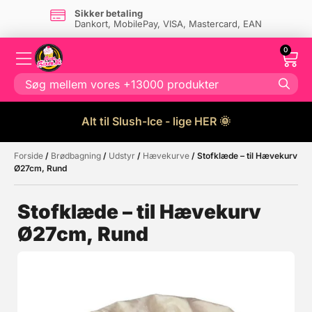
Sikker betaling
Dankort, MobilePay, VISA, Mastercard, EAN
0
Alt til Slush-Ice - lige HER 🌞
Forside
/
Brødbagning
/
Udstyr
/
Hævekurve
/ Stofklæde – til Hævekurv
Måske kunne nogle af disse
☓
Ø27cm, Rund
produkter have din interesse?
Stofklæde – til Hævekurv
Ø27cm, Rund