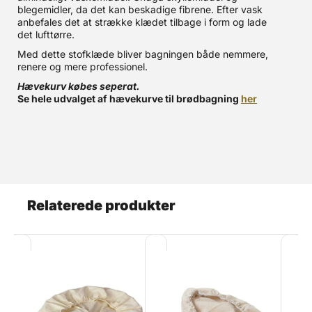
blegemidler, da det kan beskadige fibrene. Efter vask
5
anbefales det at strække klædet tilbage i form og lade
k
det lufttørre.
1
5
Med dette stofklæde bliver bagningen både nemmere,
3
renere og mere professionel.
g
Hævekurv købes seperat.
g
Se hele udvalget af hævekurve til brødbagning
her
9
5
S
2
k
k
4
Relaterede produkter
5
1
V