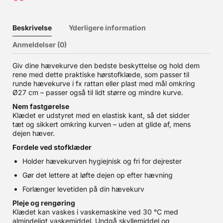
k
s
o
Beskrivelse
Yderligere information
v
t
Anmeldelser (0)
m
m
Giv dine hævekurve den bedste beskyttelse og hold dem
H
rene med dette praktiske hørstofklæde, som passer til
3
runde hævekurve i fx rattan eller plast med mål omkring
k
Ø27 cm – passer også til lidt større og mindre kurve.
k
Nem fastgørelse
g
Klædet er udstyret med en elastisk kant, så det sidder
7
tæt og sikkert omkring kurven – uden at glide af, mens
1
dejen hæver.
1
Fordele ved stofklæder
R
k
Holder hævekurven hygiejnisk og fri for dejrester
1
Gør det lettere at løfte dejen op efter hævning
8
Forlænger levetiden på din hævekurv
g
2
Pleje og rengøring
1
Klædet kan vaskes i vaskemaskine ved 30 °C med
g
almindeligt vaskemiddel. Undgå skyllemiddel og