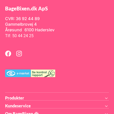
er en Callebaut Hero
mæn
se:
Chokolade
82
BageBixen.dk ApS
Cal
Cal
CVR: 36 92 44 89
Gammelbrovej 4
Årøsund 6100 Haderslev
Tlf: 50 44 24 25
Produkter
Kundeservice
Om BageBixen.dk