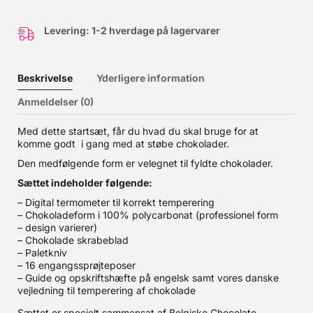
Levering: 1-2 hverdage på lagervarer
Beskrivelse
Yderligere information
Anmeldelser (0)
Med dette startsæt, får du hvad du skal bruge for at
komme godt i gang med at støbe chokolader.
Den medfølgende form er velegnet til fyldte chokolader.
Sættet indeholder følgende:
– Digital termometer til korrekt temperering
– Chokoladeform i 100% polycarbonat (professionel form
– design varierer)
– Chokolade skrabeblad
– Paletkniv
– 16 engangssprøjteposer
– Guide og opskriftshæfte på engelsk samt vores danske
vejledning til temperering af chokolade
Sættet er specielt sammensat af Belgiske Chocolate