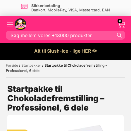
Sikker betaling
Dankort, MobilePay, VISA, Mastercard, EAN
0
Alt til Slush-Ice - lige HER 🌞
Forside
/
Startpakker
/ Startpakke til Chokoladefremstilling –
Måske kunne nogle af disse
☓
Professionel, 6 dele
produkter have din interesse?
Startpakke til
Chokoladefremstilling –
Professionel, 6 dele