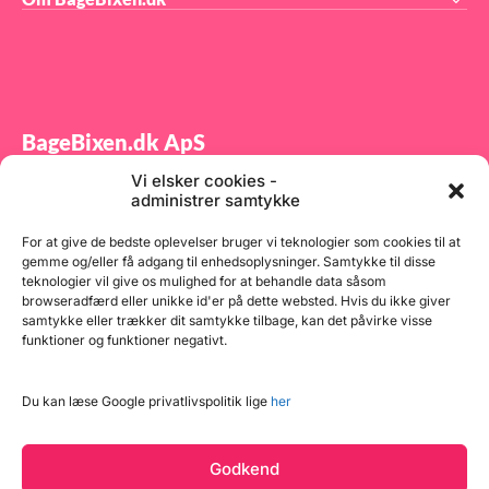
BageBixen.dk ApS
Vi elsker cookies -
Tilmeld dig vores nyhedsbrev og modtag gode tilbud
administrer samtykke
samt spændende produktnyheder direkte i din
indbakke.
For at give de bedste oplevelser bruger vi teknologier som cookies til at
gemme og/eller få adgang til enhedsoplysninger. Samtykke til disse
teknologier vil give os mulighed for at behandle data såsom
browseradfærd eller unikke id'er på dette websted. Hvis du ikke giver
samtykke eller trækker dit samtykke tilbage, kan det påvirke visse
funktioner og funktioner negativt.
Tilmeld
Du kan læse Google privatlivspolitik lige
her
Godkend